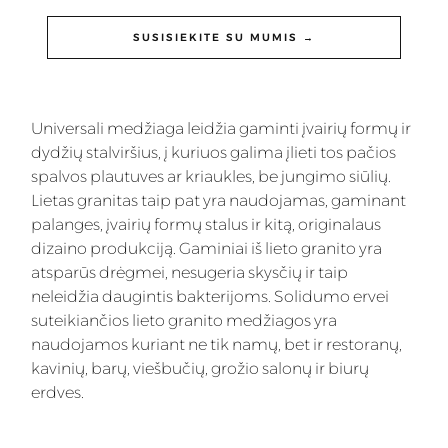
SUSISIEKITE SU MUMIS →
Universali medžiaga leidžia gaminti įvairių formų ir
dydžių stalviršius, į kuriuos galima įlieti tos pačios
spalvos plautuves ar kriaukles, be jungimo siūlių.
Lietas granitas taip pat yra naudojamas, gaminant
palanges, įvairių formų stalus ir kitą, originalaus
dizaino produkciją. Gaminiai iš lieto granito yra
atsparūs drėgmei, nesugeria skysčių ir taip
neleidžia daugintis bakterijoms. Solidumo ervei
suteikiančios lieto granito medžiagos yra
naudojamos kuriant ne tik namų, bet ir restoranų,
kavinių, barų, viešbučių, grožio salonų ir biurų
erdves.