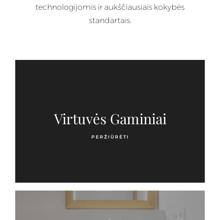
technologijomis ir aukščiausiais kokybės
standartais.
Virtuvės Gaminiai
PERŽIŪRĖTI GAMINIUS
PERŽIŪRĖTI