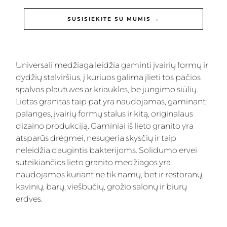
SUSISIEKITE SU MUMIS →
Universali medžiaga leidžia gaminti įvairių formų ir
dydžių stalviršius, į kuriuos galima įlieti tos pačios
spalvos plautuves ar kriaukles, be jungimo siūlių.
Lietas granitas taip pat yra naudojamas, gaminant
palanges, įvairių formų stalus ir kitą, originalaus
dizaino produkciją. Gaminiai iš lieto granito yra
atsparūs drėgmei, nesugeria skysčių ir taip
neleidžia daugintis bakterijoms. Solidumo ervei
suteikiančios lieto granito medžiagos yra
naudojamos kuriant ne tik namų, bet ir restoranų,
kavinių, barų, viešbučių, grožio salonų ir biurų
erdves.