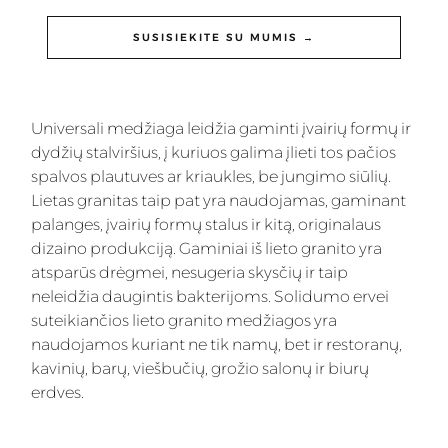
SUSISIEKITE SU MUMIS →
Universali medžiaga leidžia gaminti įvairių formų ir
dydžių stalviršius, į kuriuos galima įlieti tos pačios
spalvos plautuves ar kriaukles, be jungimo siūlių.
Lietas granitas taip pat yra naudojamas, gaminant
palanges, įvairių formų stalus ir kitą, originalaus
dizaino produkciją. Gaminiai iš lieto granito yra
atsparūs drėgmei, nesugeria skysčių ir taip
neleidžia daugintis bakterijoms. Solidumo ervei
suteikiančios lieto granito medžiagos yra
naudojamos kuriant ne tik namų, bet ir restoranų,
kavinių, barų, viešbučių, grožio salonų ir biurų
erdves.