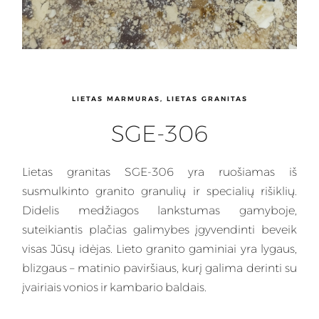
LIETAS MARMURAS, LIETAS GRANITAS
SGE-306
Lietas granitas
SGE-306 yra ruošiamas iš
susmulkinto granito granulių ir specialių rišiklių.
Didelis medžiagos lankstumas gamyboje,
suteikiantis plačias galimybes įgyvendinti beveik
visas Jūsų idėjas.
Lieto granito gaminiai
yra lygaus,
blizgaus – matinio paviršiaus, kurį galima derinti su
įvairiais vonios ir kambario baldais.