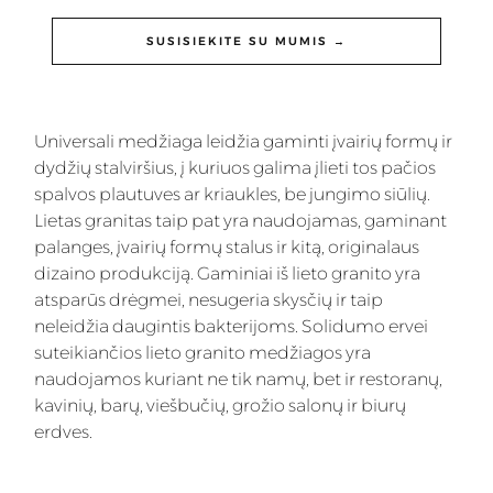
SUSISIEKITE SU MUMIS →
Universali medžiaga leidžia gaminti įvairių formų ir
dydžių stalviršius, į kuriuos galima įlieti tos pačios
spalvos plautuves ar kriaukles, be jungimo siūlių.
Lietas granitas taip pat yra naudojamas, gaminant
palanges, įvairių formų stalus ir kitą, originalaus
dizaino produkciją. Gaminiai iš lieto granito yra
atsparūs drėgmei, nesugeria skysčių ir taip
neleidžia daugintis bakterijoms. Solidumo ervei
suteikiančios lieto granito medžiagos yra
naudojamos kuriant ne tik namų, bet ir restoranų,
kavinių, barų, viešbučių, grožio salonų ir biurų
erdves.