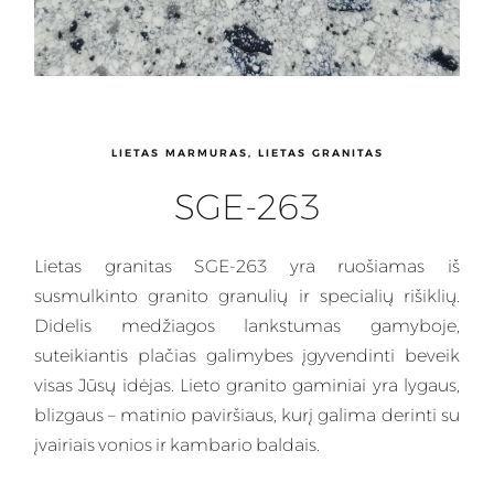
LIETAS MARMURAS, LIETAS GRANITAS
SGE-263
Lietas granitas
SGE-263 yra ruošiamas iš
susmulkinto granito granulių ir specialių rišiklių.
Didelis medžiagos lankstumas gamyboje,
suteikiantis plačias galimybes įgyvendinti beveik
visas Jūsų idėjas.
Lieto granito gaminiai
yra lygaus,
blizgaus – matinio paviršiaus, kurį galima derinti su
įvairiais vonios ir kambario baldais.