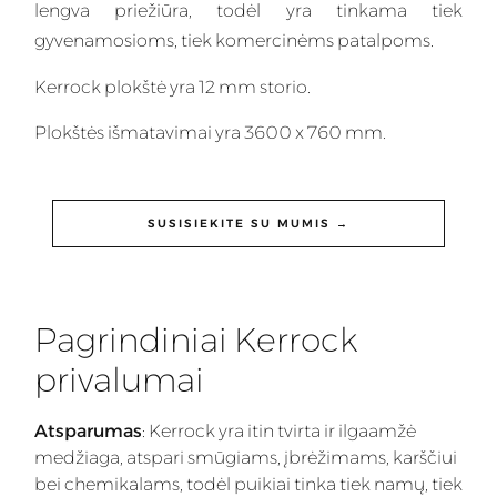
lengva priežiūra, todėl yra tinkama tiek
gyvenamosioms, tiek komercinėms patalpoms.
Kerrock plokštė yra 12 mm storio.
Plokštės išmatavimai yra 3600 x 760 mm.
SUSISIEKITE SU MUMIS →
Pagrindiniai Kerrock
privalumai
Atsparumas
: Kerrock yra itin tvirta ir ilgaamžė
medžiaga, atspari smūgiams, įbrėžimams, karščiui
bei chemikalams, todėl puikiai tinka tiek namų, tiek