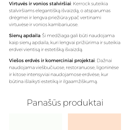
Virtuvės ir vonios stalviršiai
: Kerrock suteikia
stalviršiams elegantišką išvaizdą, o atsparumas
drėgmei ir lengva priežiūra ypač vertinami
virtuvėse ir vonios kambariuose.
Sienų apdaila
: Ši medžiaga gali būti naudojama
kaip sienų apdaila, kuri lengvai prižiūrima ir suteikia
erdvei vientisą ir estetišką išvaizdą.
Viešos erdvės ir komerciniai projektai
: Dažnai
naudojama viešbučiuose, restoranuose, ligoninėse
ir kitose intensyviai naudojamose erdvėse, kur
būtina išlaikyti estetiką ir ilgaamžiškumą.
Panašūs produktai