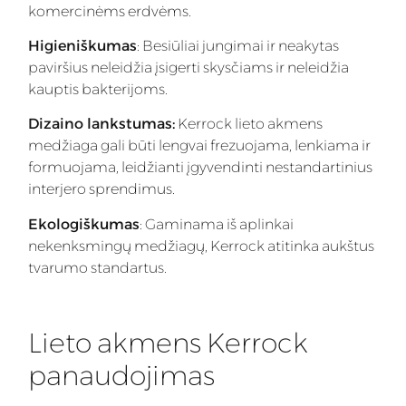
komercinėms erdvėms.
Higieniškumas
: Besiūliai jungimai ir neakytas
paviršius neleidžia įsigerti skysčiams ir neleidžia
kauptis bakterijoms.
Dizaino lankstumas:
Kerrock lieto akmens
medžiaga gali būti lengvai frezuojama, lenkiama ir
formuojama, leidžianti įgyvendinti nestandartinius
interjero sprendimus.
Ekologiškumas
: Gaminama iš aplinkai
nekenksmingų medžiagų, Kerrock atitinka aukštus
tvarumo standartus.
Lieto akmens Kerrock
panaudojimas