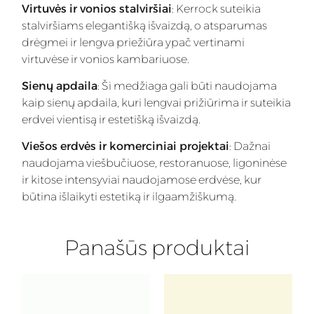
Virtuvės ir vonios stalviršiai
: Kerrock suteikia
stalviršiams elegantišką išvaizdą, o atsparumas
drėgmei ir lengva priežiūra ypač vertinami
virtuvėse ir vonios kambariuose.
Sienų apdaila
: Ši medžiaga gali būti naudojama
kaip sienų apdaila, kuri lengvai prižiūrima ir suteikia
erdvei vientisą ir estetišką išvaizdą.
Viešos erdvės ir komerciniai projektai
: Dažnai
naudojama viešbučiuose, restoranuose, ligoninėse
ir kitose intensyviai naudojamose erdvėse, kur
būtina išlaikyti estetiką ir ilgaamžiškumą.
Panašūs produktai