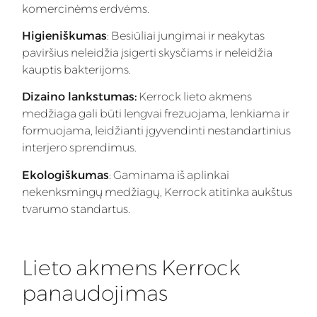
komercinėms erdvėms.
Higieniškumas
: Besiūliai jungimai ir neakytas
paviršius neleidžia įsigerti skysčiams ir neleidžia
kauptis bakterijoms.
Dizaino lankstumas:
Kerrock lieto akmens
medžiaga gali būti lengvai frezuojama, lenkiama ir
formuojama, leidžianti įgyvendinti nestandartinius
interjero sprendimus.
Ekologiškumas
: Gaminama iš aplinkai
nekenksmingų medžiagų, Kerrock atitinka aukštus
tvarumo standartus.
Lieto akmens Kerrock
panaudojimas