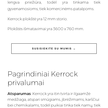
lengva priežiūra, todėl yra tinkama tiek
gyvenamosioms, tiek komercinėms patalpoms.
Kerrock plokštė yra 12 mm storio.
Plokštės išmatavimai yra 3600 x 760 mm.
SUSISIEKITE SU MUMIS →
Pagrindiniai Kerrock
privalumai
Atsparumas
: Kerrock yra itin tvirta ir ilgaamžė
medžiaga, atspari smūgiams, įbrėžimams, karščiui
bei chemikalams, todėl puikiai tinka tiek namų, tiek