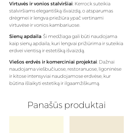
Virtuvės ir vonios stalviršiai
: Kerrock suteikia
stalviršiams elegantišką išvaizdą, o atsparumas
drėgmei ir lengva priežiūra ypač vertinami
virtuvėse ir vonios kambariuose.
Sienų apdaila
: Ši medžiaga gali būti naudojama
kaip sienų apdaila, kuri lengvai prižiūrima ir suteikia
erdvei vientisą ir estetišką išvaizdą.
Viešos erdvės ir komerciniai projektai
: Dažnai
naudojama viešbučiuose, restoranuose, ligoninėse
ir kitose intensyviai naudojamose erdvėse, kur
būtina išlaikyti estetiką ir ilgaamžiškumą.
Panašūs produktai