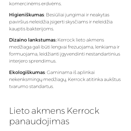
komercinėms erdvėms.
Higieniškumas
: Besiūliai jungimai ir neakytas
paviršius neleidžia įsigerti skysčiams ir neleidžia
kauptis bakterijoms.
Dizaino lankstumas:
Kerrock lieto akmens
medžiaga gali būti lengvai frezuojama, lenkiama ir
formuojama, leidžianti įgyvendinti nestandartinius
interjero sprendimus.
Ekologiškumas
: Gaminama iš aplinkai
nekenksmingų medžiagų, Kerrock atitinka aukštus
tvarumo standartus.
Lieto akmens Kerrock
panaudojimas