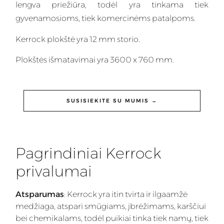
lengva priežiūra, todėl yra tinkama tiek
gyvenamosioms, tiek komercinėms patalpoms.
Kerrock plokštė yra 12 mm storio.
Plokštės išmatavimai yra 3600 x 760 mm.
SUSISIEKITE SU MUMIS →
Pagrindiniai Kerrock
privalumai
Atsparumas
: Kerrock yra itin tvirta ir ilgaamžė
medžiaga, atspari smūgiams, įbrėžimams, karščiui
bei chemikalams, todėl puikiai tinka tiek namų, tiek