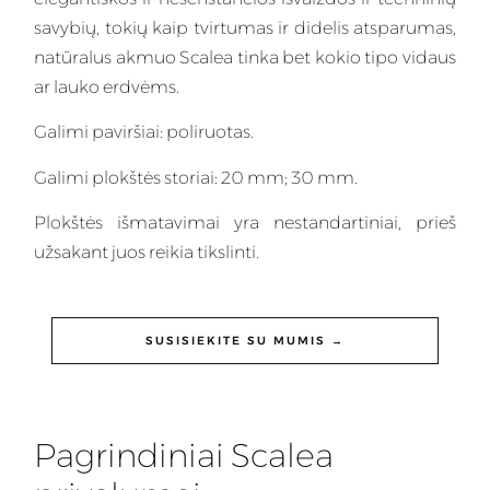
savybių, tokių kaip tvirtumas ir didelis atsparumas,
natūralus akmuo Scalea tinka bet kokio tipo vidaus
ar lauko erdvėms.
Galimi paviršiai: poliruotas.
Galimi plokštės storiai: 20 mm; 30 mm.
Plokštės išmatavimai yra nestandartiniai, prieš
užsakant juos reikia tikslinti.
SUSISIEKITE SU MUMIS →
Pagrindiniai Scalea