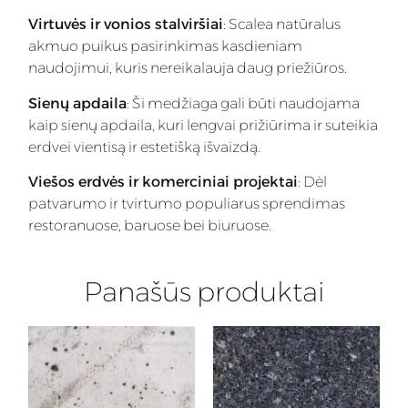
Virtuvės ir vonios stalviršiai
: Scalea natūralus
akmuo puikus pasirinkimas kasdieniam
naudojimui, kuris nereikalauja daug priežiūros.
Sienų apdaila
: Ši medžiaga gali būti naudojama
kaip sienų apdaila, kuri lengvai prižiūrima ir suteikia
erdvei vientisą ir estetišką išvaizdą.
Viešos erdvės ir komerciniai projektai
: Dėl
patvarumo ir tvirtumo populiarus sprendimas
restoranuose, baruose bei biuruose.
Panašūs produktai