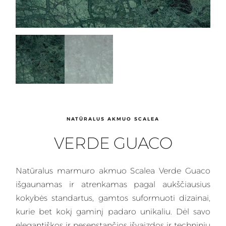
NATŪRALUS AKMUO SCALEA
VERDE GUACO
Natūralus
marmuro akmuo Scalea Verde Guaco
išgaunamas
ir atrenkamas pagal aukščiausius
kokybės standartus, gamtos suformuoti dizainai,
kurie bet kokį gaminį padaro unikaliu. Dėl savo
elegantiškos ir nesenstančios išvaizdos ir techninių