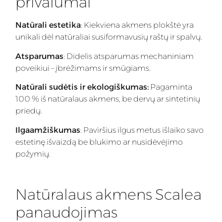
privalumai
Natūrali estetika
: Kiekviena akmens plokštė yra
unikali dėl natūraliai susiformavusių raštų ir spalvų.
Atsparumas
: Didelis atsparumas mechaniniam
poveikiui – įbrėžimams ir smūgiams.
Natūrali sudėtis ir ekologiškumas:
Pagaminta
100 % iš natūralaus akmens, be dervų ar sintetinių
priedų.
Ilgaamžiškumas
: Paviršius ilgus metus išlaiko savo
estetinę išvaizdą be blukimo ar nusidėvėjimo
požymių.
Natūralaus akmens Scalea
panaudojimas