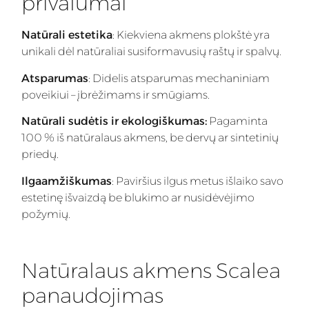
privalumai
Natūrali estetika
: Kiekviena akmens plokštė yra
unikali dėl natūraliai susiformavusių raštų ir spalvų.
Atsparumas
: Didelis atsparumas mechaniniam
poveikiui – įbrėžimams ir smūgiams.
Natūrali sudėtis ir ekologiškumas:
Pagaminta
100 % iš natūralaus akmens, be dervų ar sintetinių
priedų.
Ilgaamžiškumas
: Paviršius ilgus metus išlaiko savo
estetinę išvaizdą be blukimo ar nusidėvėjimo
požymių.
Natūralaus akmens Scalea
panaudojimas