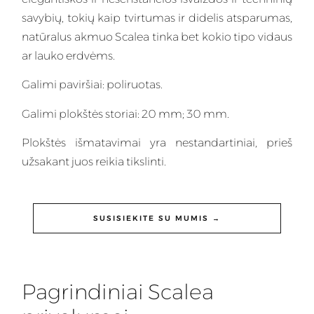
savybių, tokių kaip tvirtumas ir didelis atsparumas,
natūralus akmuo Scalea tinka bet kokio tipo vidaus
ar lauko erdvėms.
Galimi paviršiai: poliruotas.
Galimi plokštės storiai: 20 mm; 30 mm.
Plokštės išmatavimai yra nestandartiniai, prieš
užsakant juos reikia tikslinti.
SUSISIEKITE SU MUMIS →
Pagrindiniai Scalea