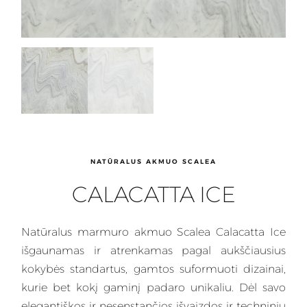
NATŪRALUS AKMUO SCALEA
CALACATTA ICE
Natūralus
marmuro akmuo Scalea Calacatta Ice
išgaunamas
ir atrenkamas pagal aukščiausius
kokybės standartus, gamtos suformuoti dizainai,
kurie bet kokį gaminį padaro unikaliu. Dėl savo
elegantiškos ir nesenstančios išvaizdos ir techninių