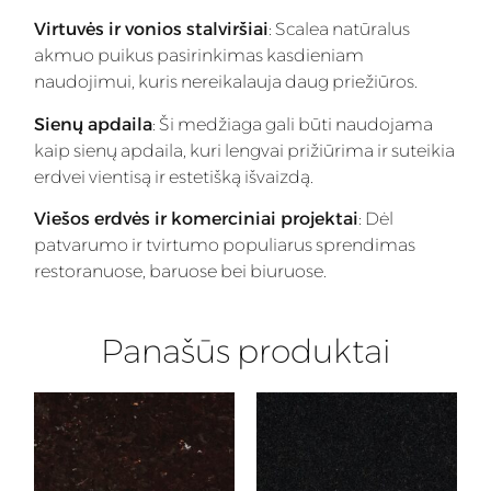
Virtuvės ir vonios stalviršiai
: Scalea natūralus
akmuo puikus pasirinkimas kasdieniam
naudojimui, kuris nereikalauja daug priežiūros.
Sienų apdaila
: Ši medžiaga gali būti naudojama
kaip sienų apdaila, kuri lengvai prižiūrima ir suteikia
erdvei vientisą ir estetišką išvaizdą.
Viešos erdvės ir komerciniai projektai
: Dėl
patvarumo ir tvirtumo populiarus sprendimas
restoranuose, baruose bei biuruose.
Panašūs produktai