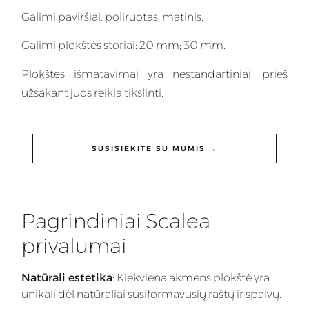
Galimi paviršiai: poliruotas, matinis.
Galimi plokštės storiai: 20 mm; 30 mm.
Plokštės išmatavimai yra nestandartiniai, prieš
užsakant juos reikia tikslinti.
SUSISIEKITE SU MUMIS →
Pagrindiniai Scalea
privalumai
Natūrali estetika
: Kiekviena akmens plokštė yra
unikali dėl natūraliai susiformavusių raštų ir spalvų.