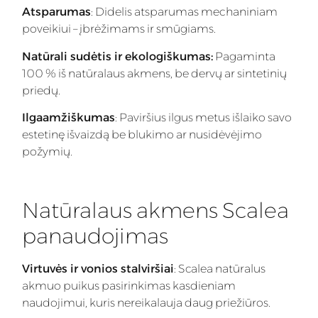
Atsparumas
: Didelis atsparumas mechaniniam
poveikiui – įbrėžimams ir smūgiams.
Natūrali sudėtis ir ekologiškumas:
Pagaminta
100 % iš natūralaus akmens, be dervų ar sintetinių
priedų.
Ilgaamžiškumas
: Paviršius ilgus metus išlaiko savo
estetinę išvaizdą be blukimo ar nusidėvėjimo
požymių.
Natūralaus akmens Scalea
panaudojimas
Virtuvės ir vonios stalviršiai
: Scalea natūralus
akmuo puikus pasirinkimas kasdieniam
naudojimui, kuris nereikalauja daug priežiūros.