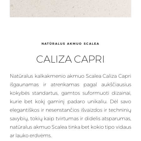
NATŪRALUS AKMUO SCALEA
CALIZA CAPRI
Natūralus
kalkakmenio akmuo Scalea Caliza Capri
išgaunamas
ir atrenkamas pagal aukščiausius
kokybės standartus, gamtos suformuoti dizainai,
kurie bet kokį gaminį padaro unikaliu. Dėl savo
elegantiškos ir nesenstančios išvaizdos ir techninių
savybių, tokių kaip tvirtumas ir didelis atsparumas,
natūralus akmuo Scalea tinka bet kokio tipo vidaus
ar lauko erdvėms.