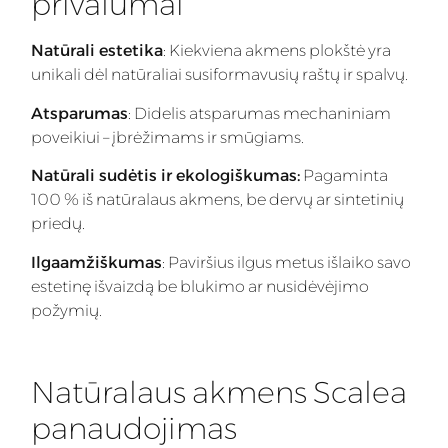
privalumai
Natūrali estetika
: Kiekviena akmens plokštė yra
unikali dėl natūraliai susiformavusių raštų ir spalvų.
Atsparumas
: Didelis atsparumas mechaniniam
poveikiui – įbrėžimams ir smūgiams.
Natūrali sudėtis ir ekologiškumas:
Pagaminta
100 % iš natūralaus akmens, be dervų ar sintetinių
priedų.
Ilgaamžiškumas
: Paviršius ilgus metus išlaiko savo
estetinę išvaizdą be blukimo ar nusidėvėjimo
požymių.
Natūralaus akmens Scalea
panaudojimas