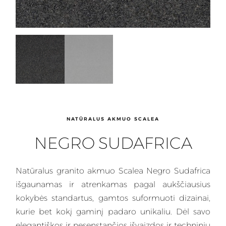
NATŪRALUS AKMUO SCALEA
NEGRO SUDAFRICA
Natūralus
granito akmuo Scalea Negro Sudafrica
išgaunamas
ir atrenkamas pagal aukščiausius
kokybės standartus, gamtos suformuoti dizainai,
kurie bet kokį gaminį padaro unikaliu. Dėl savo
elegantiškos ir nesenstančios išvaizdos ir techninių