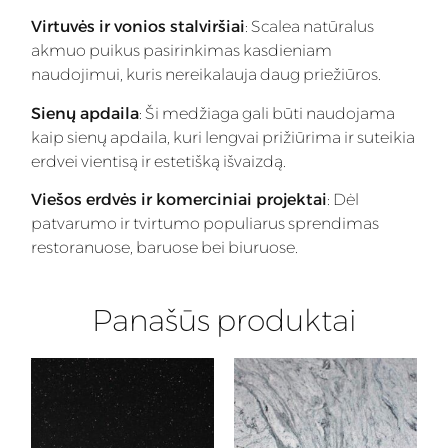
Virtuvės ir vonios stalviršiai
: Scalea natūralus
akmuo puikus pasirinkimas kasdieniam
naudojimui, kuris nereikalauja daug priežiūros.
Sienų apdaila
: Ši medžiaga gali būti naudojama
kaip sienų apdaila, kuri lengvai prižiūrima ir suteikia
erdvei vientisą ir estetišką išvaizdą.
Viešos erdvės ir komerciniai projektai
: Dėl
patvarumo ir tvirtumo populiarus sprendimas
restoranuose, baruose bei biuruose.
Panašūs produktai