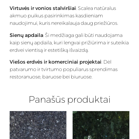
Virtuvės ir vonios stalviršiai
: Scalea natūralus
akmuo puikus pasirinkimas kasdieniam
naudojimui, kuris nereikalauja daug priežiūros.
Sienų apdaila
: Ši medžiaga gali būti naudojama
kaip sienų apdaila, kuri lengvai prižiūrima ir suteikia
erdvei vientisą ir estetišką išvaizdą.
Viešos erdvės ir komerciniai projektai
: Dėl
patvarumo ir tvirtumo populiarus sprendimas
restoranuose, baruose bei biuruose.
Panašūs produktai