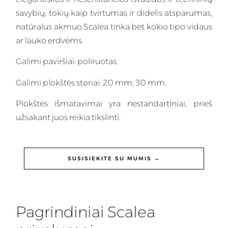
savybių, tokių kaip tvirtumas ir didelis atsparumas,
natūralus akmuo Scalea tinka bet kokio tipo vidaus
ar lauko erdvėms.
Galimi paviršiai: poliruotas.
Galimi plokštės storiai: 20 mm; 30 mm.
Plokštės išmatavimai yra nestandartiniai, prieš
užsakant juos reikia tikslinti.
SUSISIEKITE SU MUMIS →
Pagrindiniai Scalea