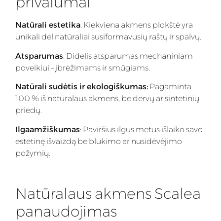
privalumai
Natūrali estetika
: Kiekviena akmens plokštė yra
unikali dėl natūraliai susiformavusių raštų ir spalvų.
Atsparumas
: Didelis atsparumas mechaniniam
poveikiui – įbrėžimams ir smūgiams.
Natūrali sudėtis ir ekologiškumas:
Pagaminta
100 % iš natūralaus akmens, be dervų ar sintetinių
priedų.
Ilgaamžiškumas
: Paviršius ilgus metus išlaiko savo
estetinę išvaizdą be blukimo ar nusidėvėjimo
požymių.
Natūralaus akmens Scalea
panaudojimas