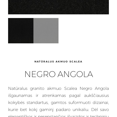
NATŪRALUS AKMUO SCALEA
NEGRO ANGOLA
Natūralus
granito akmuo Scalea Negro Angola
išgaunamas
ir atrenkamas pagal aukščiausius
kokybės standartus, gamtos suformuoti dizainai,
kurie bet kokį gaminį padaro unikaliu. Dėl savo
elegantiškos ir nesenstančios išvaizdos ir techninių