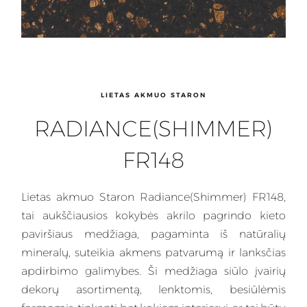
LIETAS AKMUO STARON
RADIANCE(SHIMMER)
FR148
Lietas
akmuo Staron Radiance(Shimmer) FR148,
tai aukščiausios kokybės akrilo pagrindo kieto
paviršiaus medžiaga, pagaminta iš natūralių
mineralų, suteikia akmens patvarumą ir lanksčias
apdirbimo galimybes.
Ši medžiaga
siūlo įvairių
dekorų asortimentą, lenktomis, besiūlėmis