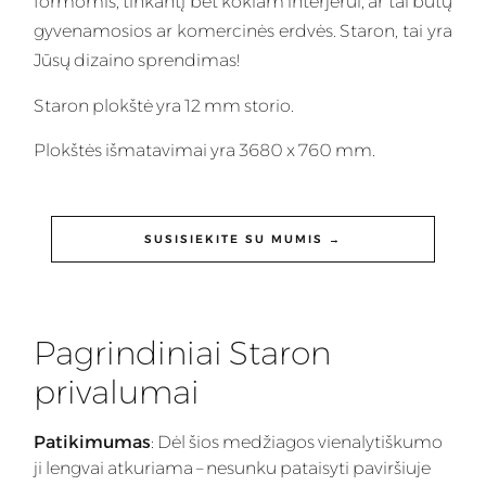
formomis, tinkantį bet kokiam interjerui, ar tai būtų
gyvenamosios ar komercinės erdvės. Staron, tai yra
Jūsų dizaino sprendimas!
Staron plokštė yra 12 mm storio.
Plokštės išmatavimai yra 3680 x 760 mm.
SUSISIEKITE SU MUMIS →
Pagrindiniai Staron
privalumai
Patikimumas
: Dėl šios medžiagos vienalytiškumo
ji lengvai atkuriama – nesunku pataisyti paviršiuje