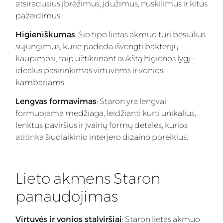
atsiradusius įbrėžimus, įdužimus, nuskilimus ir kitus
pažeidimus.
Higieniškumas
: Šio tipo lietas akmuo turi besiūlius
sujungimus, kurie padeda išvengti bakterijų
kaupimosi, taip užtikrinant aukštą higienos lygį –
idealus pasirinkimas virtuvėms ir vonios
kambariams.
Lengvas formavimas
: Staron yra lengvai
formuojama medžiaga, leidžianti kurti unikalius,
lenktus paviršius ir įvairių formų detales, kurios
atitinka šiuolaikinio interjero dizaino poreikius.
Lieto akmens Staron
panaudojimas
Virtuvės ir vonios stalviršiai
: Staron lietas akmuo