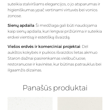
suteikia stalviršiams elegancijos, o jo atsparumas ir
higieniškumas ypač vertinami virtuvės bei vonios
zonose.
Sienų apdaila
: Ši medžiaga gali būti naudojama
kaip sienų apdaila, kuri lengvai prižiūrima ir suteikia
erdvei vientisą ir estetišką išvaizdą.
Viešos erdvės ir komerciniai projektai
: Dėl
aukštos kokybės ir puikios išvaizdos lietas akmuo
Staron dažnai pasirenkamas viešbučiuose,
restoranuose ir kavinėse, kur būtinas patrauklus bei
ilgaamžis dizainas.
Panašūs produktai