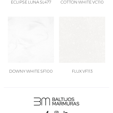
ECLIPSE LUNA SL477
COTTON WHITE VC110
DOWNY WHITE SF100
FLUX VF113