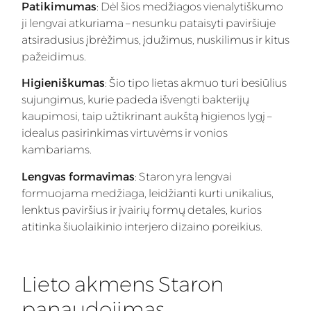
Patikimumas
: Dėl šios medžiagos vienalytiškumo
ji lengvai atkuriama – nesunku pataisyti paviršiuje
atsiradusius įbrėžimus, įdužimus, nuskilimus ir kitus
pažeidimus.
Higieniškumas
: Šio tipo lietas akmuo turi besiūlius
sujungimus, kurie padeda išvengti bakterijų
kaupimosi, taip užtikrinant aukštą higienos lygį –
idealus pasirinkimas virtuvėms ir vonios
kambariams.
Lengvas formavimas
: Staron yra lengvai
formuojama medžiaga, leidžianti kurti unikalius,
lenktus paviršius ir įvairių formų detales, kurios
atitinka šiuolaikinio interjero dizaino poreikius.
Lieto akmens Staron
panaudojimas