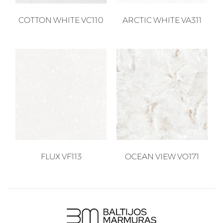
COTTON WHITE VC110
ARCTIC WHITE VA311
FLUX VF113
OCEAN VIEW VO171