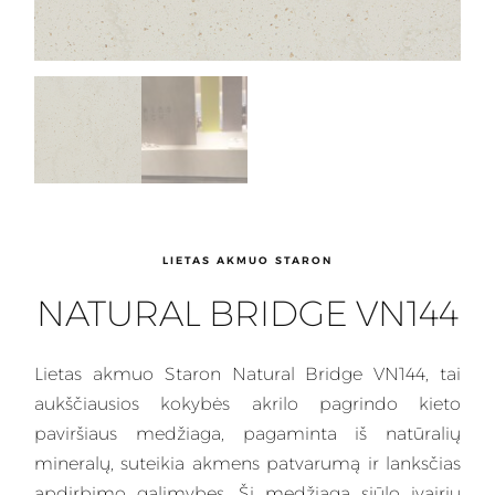
LIETAS AKMUO STARON
NATURAL BRIDGE VN144
Lietas
akmuo Staron Natural Bridge VN144, tai
aukščiausios kokybės akrilo pagrindo kieto
paviršiaus medžiaga, pagaminta iš natūralių
mineralų, suteikia akmens patvarumą ir lanksčias
apdirbimo galimybes.
Ši medžiaga
siūlo įvairių