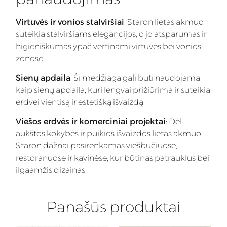
Virtuvės ir vonios stalviršiai
: Staron lietas akmuo
suteikia stalviršiams elegancijos, o jo atsparumas ir
higieniškumas ypač vertinami virtuvės bei vonios
zonose.
Sienų apdaila
: Ši medžiaga gali būti naudojama
kaip sienų apdaila, kuri lengvai prižiūrima ir suteikia
erdvei vientisą ir estetišką išvaizdą.
Viešos erdvės ir komerciniai projektai
: Dėl
aukštos kokybės ir puikios išvaizdos lietas akmuo
Staron dažnai pasirenkamas viešbučiuose,
restoranuose ir kavinėse, kur būtinas patrauklus bei
ilgaamžis dizainas.
Panašūs produktai