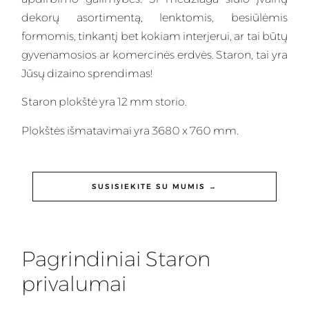
dekorų asortimentą, lenktomis, besiūlėmis
formomis, tinkantį bet kokiam interjerui, ar tai būtų
gyvenamosios ar komercinės erdvės. Staron, tai yra
Jūsų dizaino sprendimas!
Staron plokštė yra 12 mm storio.
Plokštės išmatavimai yra 3680 x 760 mm.
SUSISIEKITE SU MUMIS →
Pagrindiniai Staron
privalumai