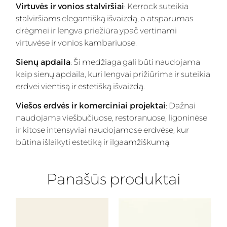
Virtuvės ir vonios stalviršiai
: Kerrock suteikia
stalviršiams elegantišką išvaizdą, o atsparumas
drėgmei ir lengva priežiūra ypač vertinami
virtuvėse ir vonios kambariuose.
Sienų apdaila
: Ši medžiaga gali būti naudojama
kaip sienų apdaila, kuri lengvai prižiūrima ir suteikia
erdvei vientisą ir estetišką išvaizdą.
Viešos erdvės ir komerciniai projektai
: Dažnai
naudojama viešbučiuose, restoranuose, ligoninėse
ir kitose intensyviai naudojamose erdvėse, kur
būtina išlaikyti estetiką ir ilgaamžiškumą.
Panašūs produktai