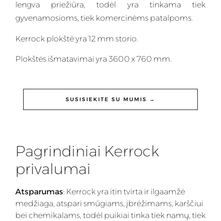
lengva priežiūra, todėl yra tinkama tiek
gyvenamosioms, tiek komercinėms patalpoms.
Kerrock plokštė yra 12 mm storio.
Plokštės išmatavimai yra 3600 x 760 mm.
SUSISIEKITE SU MUMIS →
Pagrindiniai Kerrock
privalumai
Atsparumas
: Kerrock yra itin tvirta ir ilgaamžė
medžiaga, atspari smūgiams, įbrėžimams, karščiui
bei chemikalams, todėl puikiai tinka tiek namų, tiek