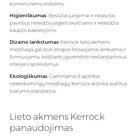
komercinėms erdvėms.
Higieniškumas
: Besiūliai jungimai ir neakytas
paviršius neleidžia įsigerti skysčiams ir neleidžia
kauptis bakterijoms.
Dizaino lankstumas:
Kerrock lieto akmens
medžiaga gali būti lengvai frezuojama, lenkiama ir
formuojama, leidžianti įgyvendinti nestandartinius
interjero sprendimus.
Ekologiškumas
: Gaminama iš aplinkai
nekenksmingų medžiagų, Kerrock atitinka aukštus
tvarumo standartus.
Lieto akmens Kerrock
panaudojimas