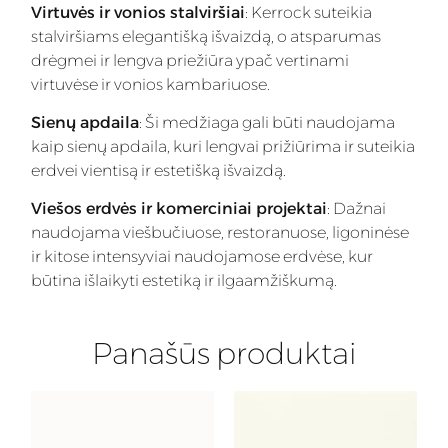
Virtuvės ir vonios stalviršiai
: Kerrock suteikia
stalviršiams elegantišką išvaizdą, o atsparumas
drėgmei ir lengva priežiūra ypač vertinami
virtuvėse ir vonios kambariuose.
Sienų apdaila
: Ši medžiaga gali būti naudojama
kaip sienų apdaila, kuri lengvai prižiūrima ir suteikia
erdvei vientisą ir estetišką išvaizdą.
Viešos erdvės ir komerciniai projektai
: Dažnai
naudojama viešbučiuose, restoranuose, ligoninėse
ir kitose intensyviai naudojamose erdvėse, kur
būtina išlaikyti estetiką ir ilgaamžiškumą.
Panašūs produktai