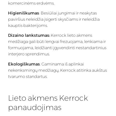
komercinėms erdvėms.
Higieniškumas
: Besiūliai jungimai ir neakytas
paviršius neleidžia įsigerti skysčiams ir neleidžia
kauptis bakterijoms.
Dizaino lankstumas:
Kerrock lieto akmens
medžiaga gali būti lengvai frezuojama, lenkiama ir
formuojama, leidžianti įgyvendinti nestandartinius
interjero sprendimus.
Ekologiškumas
: Gaminama iš aplinkai
nekenksmingų medžiagų, Kerrock atitinka aukštus
tvarumo standartus.
Lieto akmens Kerrock
panaudojimas