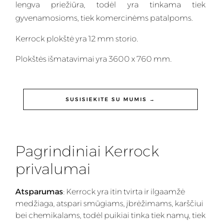
lengva priežiūra, todėl yra tinkama tiek
gyvenamosioms, tiek komercinėms patalpoms.
Kerrock plokštė yra 12 mm storio.
Plokštės išmatavimai yra 3600 x 760 mm.
SUSISIEKITE SU MUMIS →
Pagrindiniai Kerrock
privalumai
Atsparumas
: Kerrock yra itin tvirta ir ilgaamžė
medžiaga, atspari smūgiams, įbrėžimams, karščiui
bei chemikalams, todėl puikiai tinka tiek namų, tiek