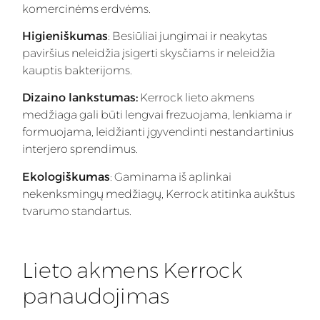
komercinėms erdvėms.
Higieniškumas
: Besiūliai jungimai ir neakytas
paviršius neleidžia įsigerti skysčiams ir neleidžia
kauptis bakterijoms.
Dizaino lankstumas:
Kerrock lieto akmens
medžiaga gali būti lengvai frezuojama, lenkiama ir
formuojama, leidžianti įgyvendinti nestandartinius
interjero sprendimus.
Ekologiškumas
: Gaminama iš aplinkai
nekenksmingų medžiagų, Kerrock atitinka aukštus
tvarumo standartus.
Lieto akmens Kerrock
panaudojimas