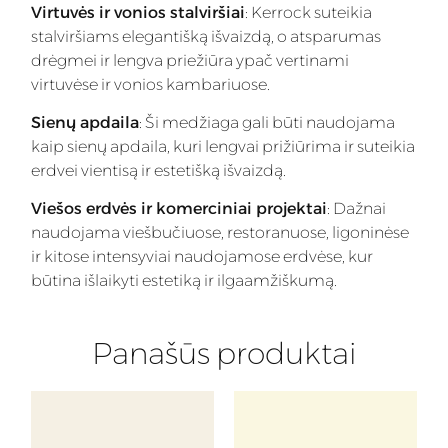
Virtuvės ir vonios stalviršiai
: Kerrock suteikia
stalviršiams elegantišką išvaizdą, o atsparumas
drėgmei ir lengva priežiūra ypač vertinami
virtuvėse ir vonios kambariuose.
Sienų apdaila
: Ši medžiaga gali būti naudojama
kaip sienų apdaila, kuri lengvai prižiūrima ir suteikia
erdvei vientisą ir estetišką išvaizdą.
Viešos erdvės ir komerciniai projektai
: Dažnai
naudojama viešbučiuose, restoranuose, ligoninėse
ir kitose intensyviai naudojamose erdvėse, kur
būtina išlaikyti estetiką ir ilgaamžiškumą.
Panašūs produktai