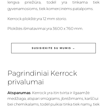
lengva priežiūra, todėl yra tinkama tiek
gyvenamosioms, tiek komercinėms patalpoms.
Kerrock plokštė yra 12 mm storio.
Plokštės išmatavimai yra 3600 x 760 mm.
SUSISIEKITE SU MUMIS →
Pagrindiniai Kerrock
privalumai
Atsparumas
: Kerrock yra itin tvirta ir ilgaamžė
medžiaga, atspari smūgiams, įbrėžimams, karščiui
bei chemikalams, todėl puikiai tinka tiek namų, tiek