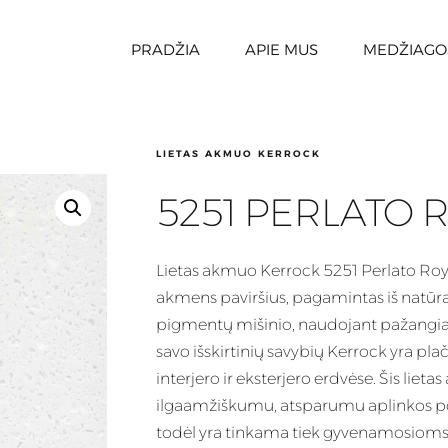
PRADŽIA
APIE MUS
MEDŽIAGO
LIETAS AKMUO KERROCK
5251 PERLATO 
Lietas
akmuo Kerrock 5251 Perlato Royal
akmens paviršius, pagamintas iš natūral
pigmentų mišinio, naudojant pažangia
savo išskirtinių savybių
Kerrock
yra plač
interjero ir eksterjero erdvėse. Šis lie
ilgaamžiškumu, atsparumu aplinkos pov
todėl yra tinkama tiek gyvenamosioms