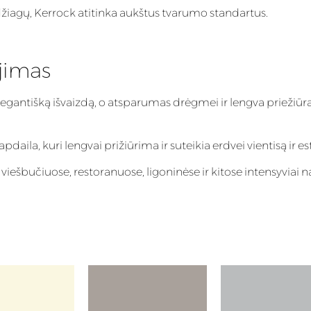
agų, Kerrock atitinka aukštus tvarumo standartus.
jimas
elegantišką išvaizdą, o atsparumas drėgmei ir lengva priežiūra
aila, kuri lengvai prižiūrima ir suteikia erdvei vientisą ir es
iešbučiuose, restoranuose, ligoninėse ir kitose intensyviai