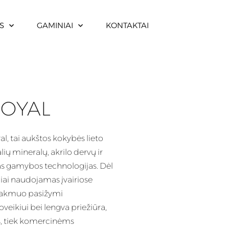
S
GAMINIAI
KONTAKTAI
ROYAL
, tai aukštos kokybės lieto
ių mineralų, akrilo dervų ir
s gamybos technologijas. Dėl
iai naudojamas įvairiose
tas akmuo pasižymi
eikiui bei lengva priežiūra,
, tiek komercinėms