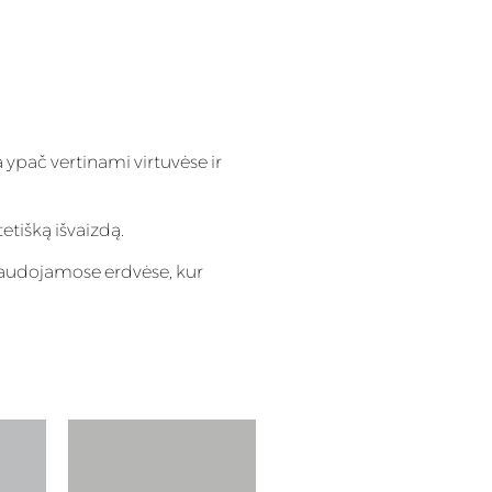
 ypač vertinami virtuvėse ir
tetišką išvaizdą.
 naudojamose erdvėse, kur