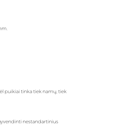
 mm.
l puikiai tinka tiek namų, tiek
gyvendinti nestandartinius