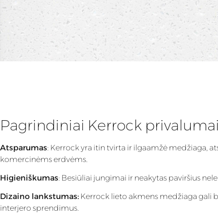
Pagrindiniai Kerrock privaluma
Atsparumas
: Kerrock yra itin tvirta ir ilgaamžė medžiaga,
komercinėms erdvėms.
Higieniškumas
: Besiūliai jungimai ir neakytas paviršius nel
Dizaino lankstumas:
Kerrock lieto akmens medžiaga gali bū
interjero sprendimus.