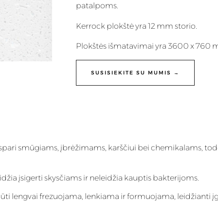
patalpoms.
Kerrock plokštė yra 12 mm storio.
Plokštės išmatavimai yra 3600 x 760
SUSISIEKITE SU MUMIS →
i
 atspari smūgiams, įbrėžimams, karščiui bei chemikalams, todė
eidžia įsigerti skysčiams ir neleidžia kauptis bakterijoms.
ti lengvai frezuojama, lenkiama ir formuojama, leidžianti į