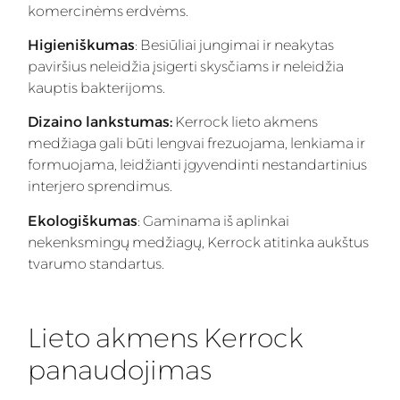
komercinėms erdvėms.
Higieniškumas
: Besiūliai jungimai ir neakytas
paviršius neleidžia įsigerti skysčiams ir neleidžia
kauptis bakterijoms.
Dizaino lankstumas:
Kerrock lieto akmens
medžiaga gali būti lengvai frezuojama, lenkiama ir
formuojama, leidžianti įgyvendinti nestandartinius
interjero sprendimus.
Ekologiškumas
: Gaminama iš aplinkai
nekenksmingų medžiagų, Kerrock atitinka aukštus
tvarumo standartus.
Lieto akmens Kerrock
panaudojimas