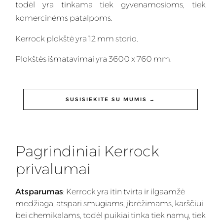
todėl yra tinkama tiek gyvenamosioms, tiek
komercinėms patalpoms.
Kerrock plokštė yra 12 mm storio.
Plokštės išmatavimai yra 3600 x 760 mm.
SUSISIEKITE SU MUMIS →
Pagrindiniai Kerrock
privalumai
Atsparumas
: Kerrock yra itin tvirta ir ilgaamžė
medžiaga, atspari smūgiams, įbrėžimams, karščiui
bei chemikalams, todėl puikiai tinka tiek namų, tiek