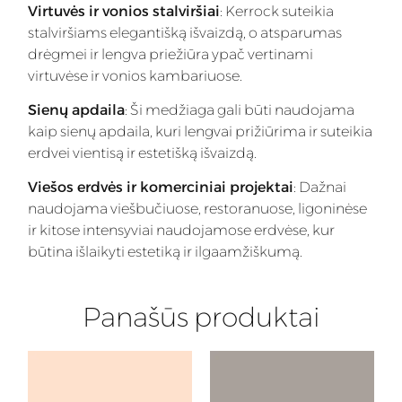
Virtuvės ir vonios stalviršiai
: Kerrock suteikia
stalviršiams elegantišką išvaizdą, o atsparumas
drėgmei ir lengva priežiūra ypač vertinami
virtuvėse ir vonios kambariuose.
Sienų apdaila
: Ši medžiaga gali būti naudojama
kaip sienų apdaila, kuri lengvai prižiūrima ir suteikia
erdvei vientisą ir estetišką išvaizdą.
Viešos erdvės ir komerciniai projektai
: Dažnai
naudojama viešbučiuose, restoranuose, ligoninėse
ir kitose intensyviai naudojamose erdvėse, kur
būtina išlaikyti estetiką ir ilgaamžiškumą.
Panašūs produktai