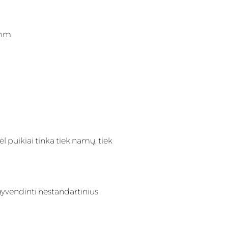
 mm.
l puikiai tinka tiek namų, tiek
gyvendinti nestandartinius