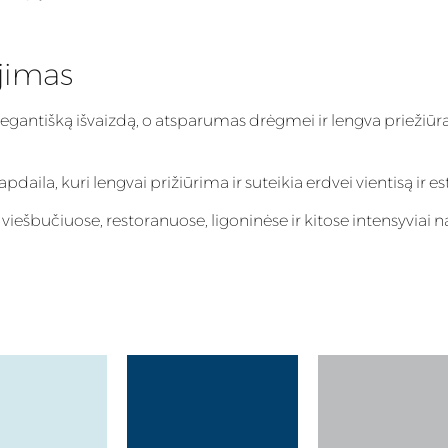
jimas
elegantišką išvaizdą, o atsparumas drėgmei ir lengva priežiūra
aila, kuri lengvai prižiūrima ir suteikia erdvei vientisą ir es
iešbučiuose, restoranuose, ligoninėse ir kitose intensyviai