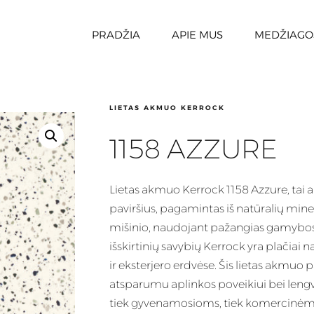
PRADŽIA
APIE MUS
MEDŽIAGO
LIETAS AKMUO KERROCK
1158 AZZURE
Lietas
akmuo Kerrock 1158 Azzure, tai 
paviršius, pagamintas iš natūralių mine
mišinio, naudojant pažangias gamybos 
išskirtinių savybių
Kerrock
yra plačiai n
ir eksterjero erdvėse. Šis lietas akmu
atsparumu aplinkos poveikiui bei lengv
tiek gyvenamosioms, tiek komercinėm