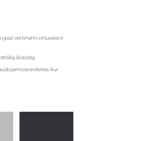
 ypač vertinami virtuvėse ir
tetišką išvaizdą.
 naudojamose erdvėse, kur