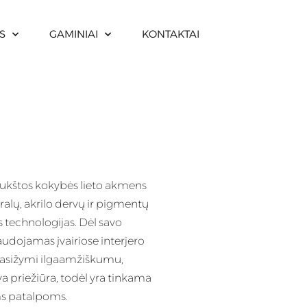
S
GAMINIAI
KONTAKTAI
aukštos kokybės lieto akmens
ralų, akrilo dervų ir pigmentų
technologijas. Dėl savo
audojamas įvairiose interjero
o pasižymi ilgaamžiškumu,
a priežiūra, todėl yra tinkama
s patalpoms.