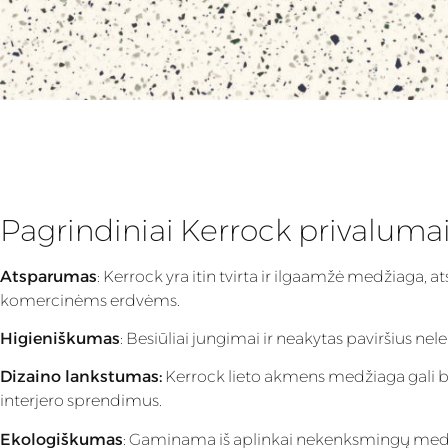
Pagrindiniai Kerrock privaluma
Atsparumas
: Kerrock yra itin tvirta ir ilgaamžė medžiaga,
komercinėms erdvėms.
Higieniškumas
: Besiūliai jungimai ir neakytas paviršius nel
Dizaino lankstumas:
Kerrock lieto akmens medžiaga gali bū
interjero sprendimus.
Ekologiškumas
: Gaminama iš aplinkai nekenksmingų medži