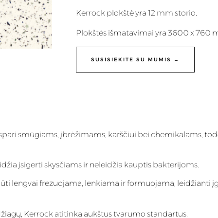
Kerrock plokštė yra 12 mm storio.
Plokštės išmatavimai yra 3600 x 760
SUSISIEKITE SU MUMIS →
i
 atspari smūgiams, įbrėžimams, karščiui bei chemikalams, todė
eidžia įsigerti skysčiams ir neleidžia kauptis bakterijoms.
ti lengvai frezuojama, lenkiama ir formuojama, leidžianti į
agų, Kerrock atitinka aukštus tvarumo standartus.