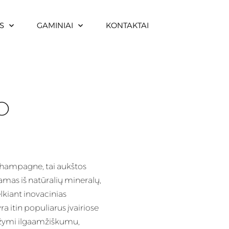
S
GAMINIAI
KONTAKTAI
O
ampagne, tai aukštos
mas iš natūralių mineralų,
lkiant inovacinias
ra itin populiarus įvairiose
sižymi ilgaamžiškumu,