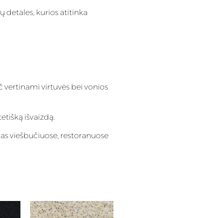
ų detales, kurios atitinka
č vertinami virtuvės bei vonios
tetišką išvaizdą.
mas viešbučiuose, restoranuose