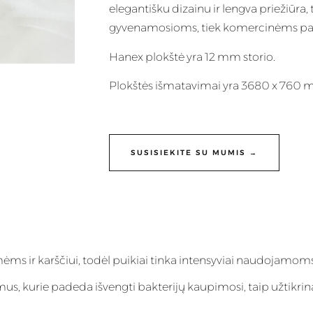
elegantišku dizainu ir lengva priežiūra, 
gyvenamosioms, tiek komercinėms pa
Hanex plokštė yra 12 mm storio.
Plokštės išmatavimai yra 3680 x 760 
SUSISIEKITE SU MUMIS →
ėms ir karščiui, todėl puikiai tinka intensyviai naudojamo
imus, kurie padeda išvengti bakterijų kaupimosi, taip užtikrin