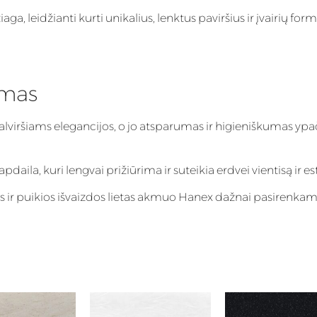
, leidžianti kurti unikalius, lenktus paviršius ir įvairių form
imas
talviršiams elegancijos, o jo atsparumas ir higieniškumas ypa
aila, kuri lengvai prižiūrima ir suteikia erdvei vientisą ir es
ės ir puikios išvaizdos lietas akmuo Hanex dažnai pasirenka