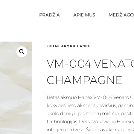
PRADŽIA
APIE MUS
MEDŽIAGO
LIETAS AKMUO HANEX
VM-004 VENAT
CHAMPAGNE
Lietas
akmuo Hanex VM-004 Venato Ch
kokybės lieto akmens paviršius, gamina
akrilo dervų ir pigmentų mišinio, pasite
technologijas. Dėl savo savybių
Hanex
y
interjero erdvėse. Šis lietas akmuo pa