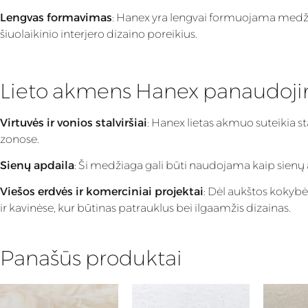
Lengvas formavimas
: Hanex yra lengvai formuojama medžiaga
šiuolaikinio interjero dizaino poreikius.
Lieto akmens Hanex panaudoj
Virtuvės ir vonios stalviršiai
: Hanex lietas akmuo suteikia s
zonose.
Sienų apdaila
: Ši medžiaga gali būti naudojama kaip sienų apd
Viešos erdvės ir komerciniai projektai
: Dėl aukštos kokyb
ir kavinėse, kur būtinas patrauklus bei ilgaamžis dizainas.
Panašūs produktai