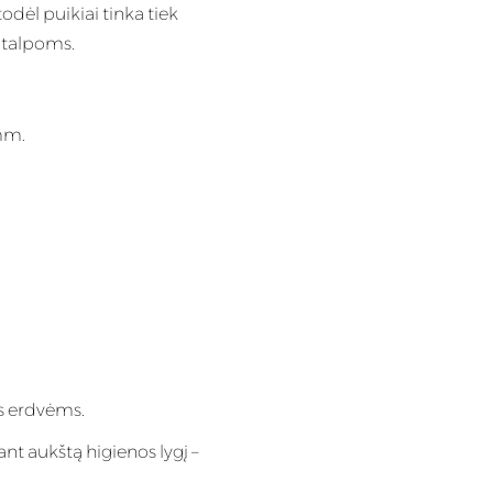
todėl puikiai tinka tiek
talpoms.
mm.
ms erdvėms.
ant aukštą higienos lygį –