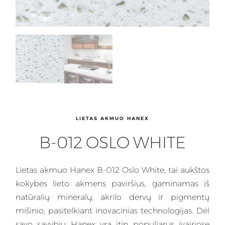
LIETAS AKMUO HANEX
B-012 OSLO WHITE
Lietas
akmuo Hanex B-012 Oslo White, tai aukštos
kokybės lieto akmens paviršius, gaminamas iš
natūralių mineralų, akrilo dervų ir pigmentų
mišinio, pasitelkiant inovacinias technologijas. Dėl
savo savybių
Hanex
yra itin populiarus įvairiose