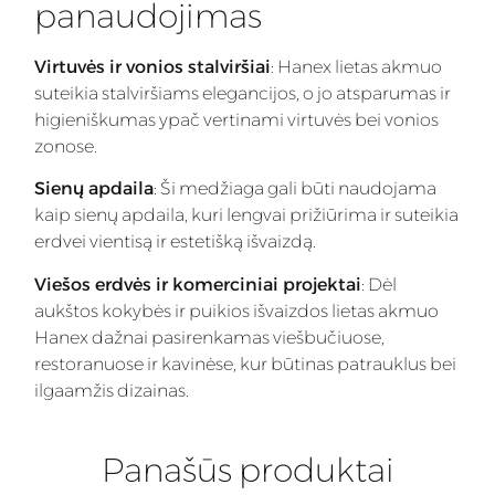
panaudojimas
Virtuvės ir vonios stalviršiai
: Hanex lietas akmuo
suteikia stalviršiams elegancijos, o jo atsparumas ir
higieniškumas ypač vertinami virtuvės bei vonios
zonose.
Sienų apdaila
: Ši medžiaga gali būti naudojama
kaip sienų apdaila, kuri lengvai prižiūrima ir suteikia
erdvei vientisą ir estetišką išvaizdą.
Viešos erdvės ir komerciniai projektai
: Dėl
aukštos kokybės ir puikios išvaizdos lietas akmuo
Hanex dažnai pasirenkamas viešbučiuose,
restoranuose ir kavinėse, kur būtinas patrauklus bei
ilgaamžis dizainas.
Panašūs produktai