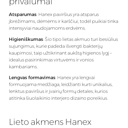
privalumai
Atsparumas
: Hanex paviršius yra atsparus
įbrėžimams, dėmėms ir karščiui, todėl puikiai tinka
intensyviai naudojamoms erdvėms.
Higieniškumas
: Šio tipo lietas akmuo turi besiūlius
sujungimus, kurie padeda išvengti bakterijų
kaupimosi, taip užtikrinant aukštą higienos lygį –
idealus pasirinkimas virtuvėms ir vonios
kambariams.
Lengvas formavimas
: Hanex yra lengvai
formuojama medžiaga, leidžianti kurti unikalius,
lenktus paviršius ir įvairių formų detales, kurios
atitinka šiuolaikinio interjero dizaino poreikius.
Lieto akmens Hanex