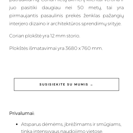
juo pasitiki daugiau nei 50 metų, tai yra
pirmaujantis pasaulinis prekės ženklas pažangių
interjero dizaino ir architektūros sprendimų srityje.
Corian plokštė yra 12 mm storio.
Plokštės išmatavimai yra 3680 x 760 mm.
SUSISIEKITE SU MUMIS →
Privalumai:
Atsparus dėmėms, įbrėžimams ir smūgiams,
tinka intensyvaus naudojimo vietose.