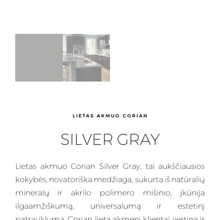
LIETAS AKMUO CORIAN
SILVER GRAY
Lietas
akmuo Corian Silver Gray, tai aukščiausios
kokybės, novatoriška medžiaga, sukurta iš natūralių
mineralų ir akrilo polimero mišinio, įkūnija
ilgaamžiškumą, universalumą ir estetinį
patrauklumą.
Corian
lietą akmenį klientai vertina ir