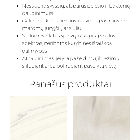
Nesugeria skysčių, atsparus pelėsio ir bakterijų
dauginimuisi.
Galima sukurti didelius, ištisinius paviršius be
matomų jungčių ar siūlių.
Siūlomas platus spalvų, raštų ir apdailos
spektras, neribotos kūrybinės išraiškos
galimybės.
Atnaujinimas, jei yra pažeidimų, įbrėžimų
šlifuojant arba poliruojant paveiktą vietą.
Panašūs produktai