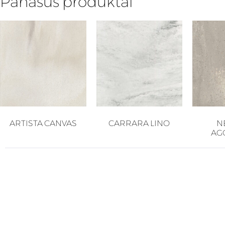
Panašūs produktai
ARTISTA CANVAS
CARRARA LINO
N
AG