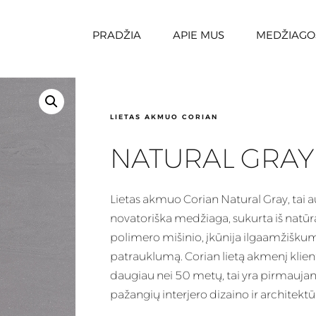
PRADŽIA
APIE MUS
MEDŽIAGO
LIETAS AKMUO CORIAN
NATURAL GRAY
Lietas
akmuo Corian Natural Gray, tai a
novatoriška medžiaga, sukurta iš natūra
polimero mišinio, įkūnija ilgaamžiškumą
patrauklumą.
Corian
lietą akmenį klienta
daugiau nei 50 metų, tai yra pirmaujant
pažangių interjero dizaino ir architektū