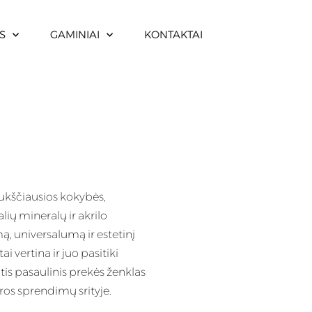
S
GAMINIAI
KONTAKTAI
ukščiausios kokybės,
lių mineralų ir akrilo
, universalumą ir estetinį
i vertina ir juo pasitiki
is pasaulinis prekės ženklas
ros sprendimų srityje.