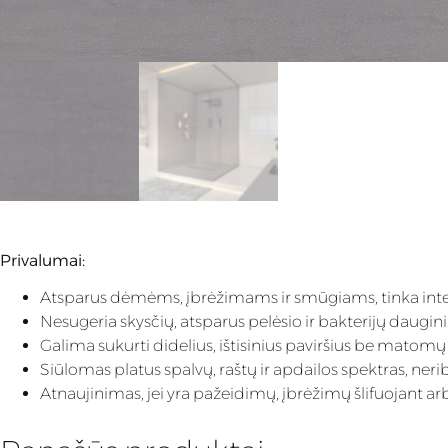
Privalumai:
Atsparus dėmėms, įbrėžimams ir smūgiams, tinka int
Nesugeria skysčių, atsparus pelėsio ir bakterijų daugin
Galima sukurti didelius, ištisinius paviršius be matomų j
Siūlomas platus spalvų, raštų ir apdailos spektras, ner
Atnaujinimas, jei yra pažeidimų, įbrėžimų šlifuojant arb