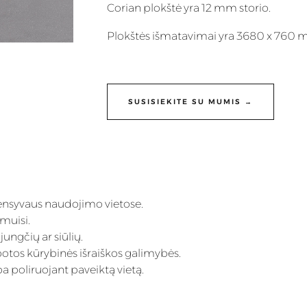
Corian plokštė yra 12 mm storio.
Plokštės išmatavimai yra 3680 x 760 
SUSISIEKITE SU MUMIS →
ensyvaus naudojimo vietose.
imuisi.
ungčių ar siūlių.
ibotos kūrybinės išraiškos galimybės.
a poliruojant paveiktą vietą.