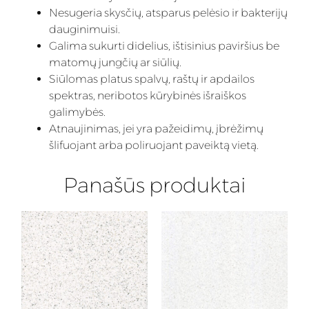
Nesugeria skysčių, atsparus pelėsio ir bakterijų
dauginimuisi.
Galima sukurti didelius, ištisinius paviršius be
matomų jungčių ar siūlių.
Siūlomas platus spalvų, raštų ir apdailos
spektras, neribotos kūrybinės išraiškos
galimybės.
Atnaujinimas, jei yra pažeidimų, įbrėžimų
šlifuojant arba poliruojant paveiktą vietą.
Panašūs produktai