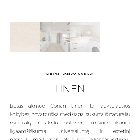
LIETAS AKMUO CORIAN
LINEN
Lietas
akmuo Corian Linen, tai aukščiausios
kokybės, novatoriška medžiaga, sukurta iš natūralių
mineralų ir akrilo polimero mišinio, įkūnija
ilgaamžiškumą, universalumą ir estetinį
patrauklumą.
Corian
lietą akmenį klientai vertina ir