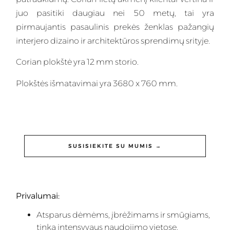
juo pasitiki daugiau nei 50 metų, tai yra
pirmaujantis pasaulinis prekės ženklas pažangių
interjero dizaino ir architektūros sprendimų srityje.
Corian plokštė yra 12 mm storio.
Plokštės išmatavimai yra 3680 x 760 mm.
SUSISIEKITE SU MUMIS →
Privalumai:
Atsparus dėmėms, įbrėžimams ir smūgiams,
tinka intensyvaus naudojimo vietose.