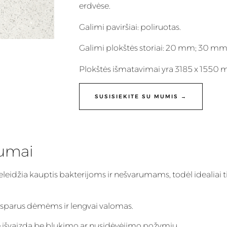
erdvėse.
Galimi paviršiai: poliruotas.
Galimi plokštės storiai: 20 mm; 30 mm
Plokštės išmatavimai yra 3185 x 1550
SUSISIEKITE SU MUMIS →
lumai
eleidžia kauptis bakterijoms ir nešvarumams, todėl idealiai t
 atsparus dėmėms ir lengvai valomas.
inę išvaizdą be blukimo ar nusidėvėjimo požymių.