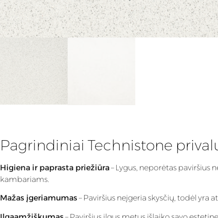
Pagrindiniai Technistone priva
Higiena ir paprasta priežiūra
– Lygus, neporėtas paviršius n
kambariams.
Mažas įgeriamumas
– Paviršius neįgeria skysčių, todėl yra
Ilgaamžiškumas
– Paviršius ilgus metus išlaiko savo estet