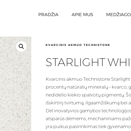
PRADŽIA
APIE MUS
MEDŽIAGO
KVARCINIS AKMUO TECHNISTONE
STARLIGHT WHI
Kvarcinis
akmuo Technistone Starlight 
procentų natūralių mineralų – kvarco, gr
nedidelio kiekio spalvotų pigmentų. Ši
išskirtinį tvirtumą, ilgaamžiškumą bei 
Dėl inovatyvios gamybos technologijos T
atsparūs dėmėms, mechaniniams paže
yra puikus pasirinkimas tiek gyvenamo