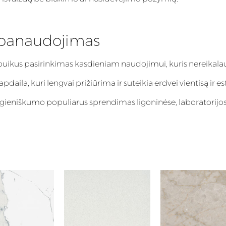
 panaudojimas
puikus pasirinkimas kasdieniam naudojimui, kuris nereikalau
aila, kuri lengvai prižiūrima ir suteikia erdvei vientisą ir es
igieniškumo populiarus sprendimas ligoninėse, laboratorijos