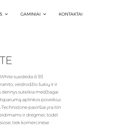
S
GAMINIAI
KONTAKTAI
TE
White susideda iš 93
anito, veidrodžio šukių ir ir
s
derinys
suteikia medžiagai
atsparumą aplinkos poveikiui.
echnistone paviršiai yra itin
idimams ir drėgmei, todėl
siose, tiek komercinėse