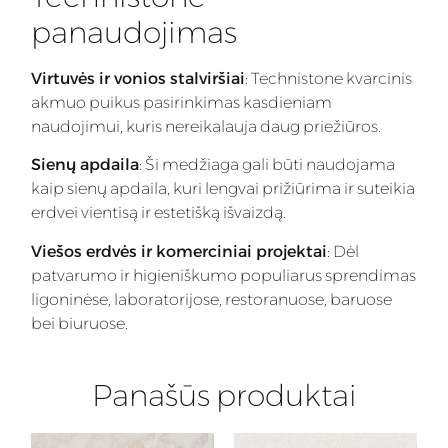
panaudojimas
Virtuvės ir vonios stalviršiai
: Technistone kvarcinis
akmuo puikus pasirinkimas kasdieniam
naudojimui, kuris nereikalauja daug priežiūros.
Sienų apdaila
: Ši medžiaga gali būti naudojama
kaip sienų apdaila, kuri lengvai prižiūrima ir suteikia
erdvei vientisą ir estetišką išvaizdą.
Viešos erdvės ir komerciniai projektai
: Dėl
patvarumo ir higieniškumo populiarus sprendimas
ligoninėse, laboratorijose, restoranuose, baruose
bei biuruose.
Panašūs produktai