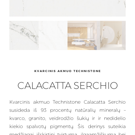
KVARCINIS AKMUO TECHNISTONE
CALACATTA SERCHIO
Kvarcinis
akmuo Technistone Calacatta Serchio
susideda iš 93 procentų natūralių mineralų –
kvarco, granito, veidrodžio šukių ir ir nedidelio
kiekio spalvotų pigmentų. Šis
derinys
suteikia
medžiagai išskirtinį tvirtumą, ilgaamžiškumą bei