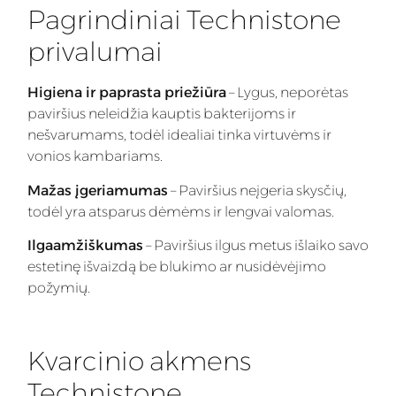
Pagrindiniai Technistone
privalumai
Higiena ir paprasta priežiūra
– Lygus, neporėtas
paviršius neleidžia kauptis bakterijoms ir
nešvarumams, todėl idealiai tinka virtuvėms ir
vonios kambariams.
Mažas įgeriamumas
– Paviršius neįgeria skysčių,
todėl yra atsparus dėmėms ir lengvai valomas.
Ilgaamžiškumas
– Paviršius ilgus metus išlaiko savo
estetinę išvaizdą be blukimo ar nusidėvėjimo
požymių.
Kvarcinio akmens
Technistone