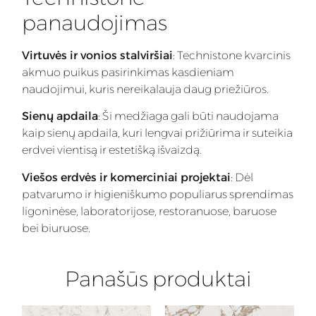
panaudojimas
Virtuvės ir vonios stalviršiai
: Technistone kvarcinis
akmuo puikus pasirinkimas kasdieniam
naudojimui, kuris nereikalauja daug priežiūros.
Sienų apdaila
: Ši medžiaga gali būti naudojama
kaip sienų apdaila, kuri lengvai prižiūrima ir suteikia
erdvei vientisą ir estetišką išvaizdą.
Viešos erdvės ir komerciniai projektai
: Dėl
patvarumo ir higieniškumo populiarus sprendimas
ligoninėse, laboratorijose, restoranuose, baruose
bei biuruose.
Panašūs produktai