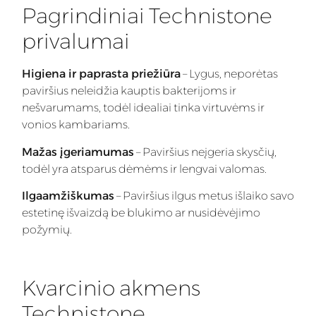
Pagrindiniai Technistone
privalumai
Higiena ir paprasta priežiūra
– Lygus, neporėtas
paviršius neleidžia kauptis bakterijoms ir
nešvarumams, todėl idealiai tinka virtuvėms ir
vonios kambariams.
Mažas įgeriamumas
– Paviršius neįgeria skysčių,
todėl yra atsparus dėmėms ir lengvai valomas.
Ilgaamžiškumas
– Paviršius ilgus metus išlaiko savo
estetinę išvaizdą be blukimo ar nusidėvėjimo
požymių.
Kvarcinio akmens
Technistone