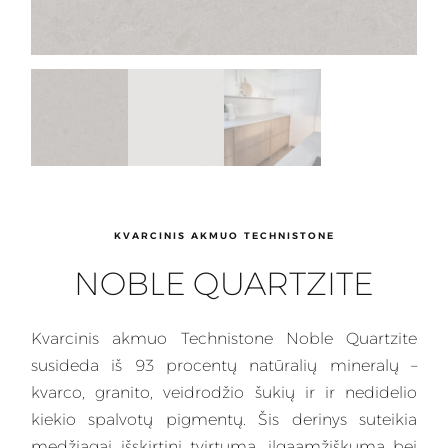
KVARCINIS AKMUO TECHNISTONE
NOBLE QUARTZITE
Kvarcinis
akmuo Technistone Noble Quartzite
susideda iš 93 procentų natūralių mineralų –
kvarco, granito, veidrodžio šukių ir ir nedidelio
kiekio spalvotų pigmentų. Šis
derinys
suteikia
medžiagai išskirtinį tvirtumą, ilgaamžiškumą bei