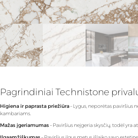
Pagrindiniai Technistone priva
Higiena ir paprasta priežiūra
– Lygus, neporėtas paviršius n
kambariams.
Mažas įgeriamumas
– Paviršius neįgeria skysčių, todėl yra
Ilgaamžiškumas
– Paviršius ilgus metus išlaiko savo estet