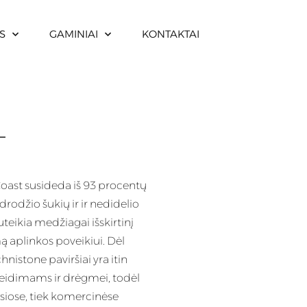
S
GAMINIAI
KONTAKTAI
T
ast susideda iš 93 procentų
drodžio šukių ir ir nedidelio
uteikia medžiagai išskirtinį
 aplinkos poveikiui. Dėl
istone paviršiai yra itin
idimams ir drėgmei, todėl
siose, tiek komercinėse