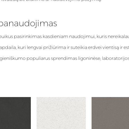
 panaudojimas
puikus pasirinkimas kasdieniam naudojimui, kuris nereikalau
aila, kuri lengvai prižiūrima ir suteikia erdvei vientisą ir es
igieniškumo populiarus sprendimas ligoninėse, laboratorijos