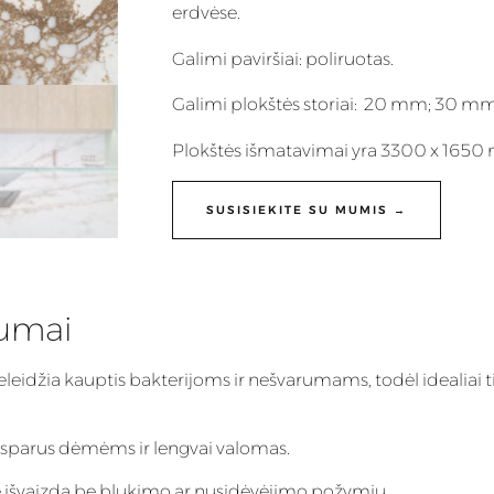
erdvėse.
Galimi paviršiai: poliruotas.
Galimi plokštės storiai: 20 mm; 30 mm
Plokštės išmatavimai yra 3300 x 1650
SUSISIEKITE SU MUMIS →
lumai
eleidžia kauptis bakterijoms ir nešvarumams, todėl idealiai t
 atsparus dėmėms ir lengvai valomas.
inę išvaizdą be blukimo ar nusidėvėjimo požymių.