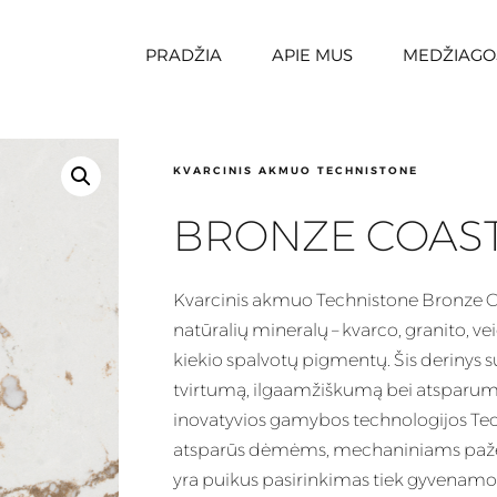
PRADŽIA
APIE MUS
MEDŽIAGO
KVARCINIS AKMUO TECHNISTONE
BRONZE COAS
Kvarcinis
akmuo Technistone Bronze Co
natūralių mineralų – kvarco, granito, vei
kiekio spalvotų pigmentų. Šis
derinys
s
tvirtumą, ilgaamžiškumą bei atsparumą
inovatyvios gamybos technologijos Techn
atsparūs dėmėms, mechaniniams paže
yra puikus pasirinkimas tiek gyvenamo