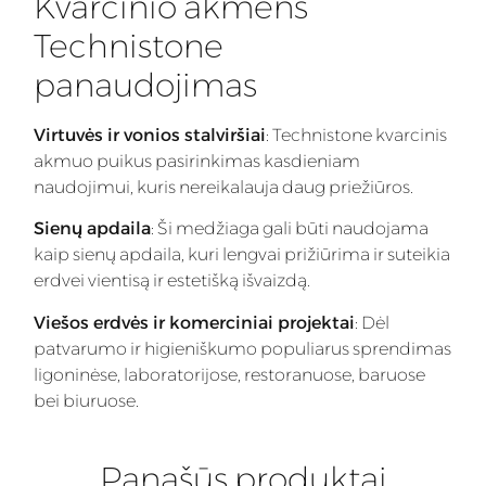
Kvarcinio akmens
Technistone
panaudojimas
Virtuvės ir vonios stalviršiai
: Technistone kvarcinis
akmuo puikus pasirinkimas kasdieniam
naudojimui, kuris nereikalauja daug priežiūros.
Sienų apdaila
: Ši medžiaga gali būti naudojama
kaip sienų apdaila, kuri lengvai prižiūrima ir suteikia
erdvei vientisą ir estetišką išvaizdą.
Viešos erdvės ir komerciniai projektai
: Dėl
patvarumo ir higieniškumo populiarus sprendimas
ligoninėse, laboratorijose, restoranuose, baruose
bei biuruose.
Panašūs produktai