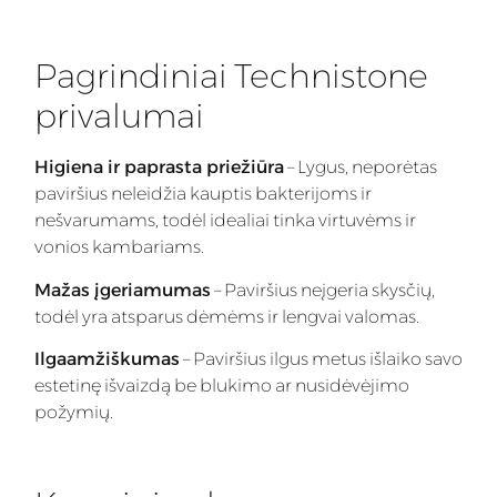
Pagrindiniai Technistone
privalumai
Higiena ir paprasta priežiūra
– Lygus, neporėtas
paviršius neleidžia kauptis bakterijoms ir
nešvarumams, todėl idealiai tinka virtuvėms ir
vonios kambariams.
Mažas įgeriamumas
– Paviršius neįgeria skysčių,
todėl yra atsparus dėmėms ir lengvai valomas.
Ilgaamžiškumas
– Paviršius ilgus metus išlaiko savo
estetinę išvaizdą be blukimo ar nusidėvėjimo
požymių.