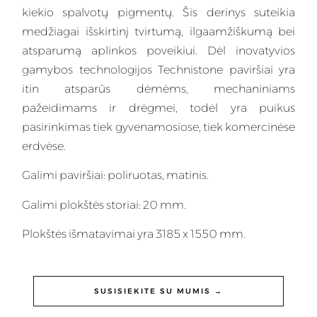
kiekio spalvotų pigmentų. Šis
derinys
suteikia
medžiagai išskirtinį tvirtumą, ilgaamžiškumą bei
atsparumą aplinkos poveikiui. Dėl inovatyvios
gamybos technologijos Technistone paviršiai yra
itin atsparūs dėmėms, mechaniniams
pažeidimams ir drėgmei, todėl yra puikus
pasirinkimas tiek gyvenamosiose, tiek komercinėse
erdvėse.
Galimi paviršiai: poliruotas, matinis.
Galimi plokštės storiai: 20 mm.
Plokštės išmatavimai yra 3185 x 1550 mm.
SUSISIEKITE SU MUMIS →