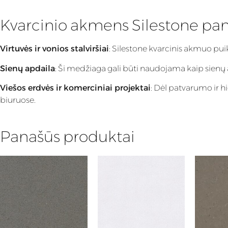
Kvarcinio akmens Silestone pa
Virtuvės ir vonios stalviršiai
: Silestone kvarcinis akmuo pu
Sienų apdaila
: Ši medžiaga gali būti naudojama kaip sienų apd
Viešos erdvės ir komerciniai projektai
: Dėl patvarumo ir h
biuruose.
Panašūs produktai