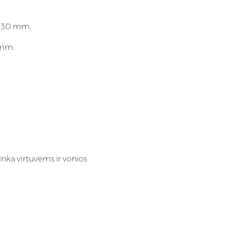
; 30 mm.
 mm.
inka virtuvėms ir vonios