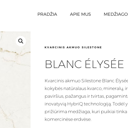
PRADŽIA
APIE MUS
MEDŽIAGO
KVARCINIS AKMUO SILESTONE
BLANC ÉLYSÉE
Kvarcinis
akmuo Silestone Blanc Élysée 
kokybės natūralaus kvarco, mineralų, 
paviršius, pažangus ir tvirtas, pagaminta
inovatyvią HybriQ technologiją. Todėl yr
prižiūrima
medžiaga
, kuri puikiai tin
komercinėse erdvėse.