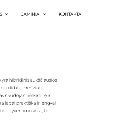
S
GAMINIAI
KONTAKTAI
yra hibridinis aukščiausios
ir perdirbtų medžiagų
s naudojant išskirtinę ir
a labai praktiška ir lengvai
ka tiek gyvenamosiose, tiek