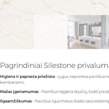
Pagrindiniai Silestone privalum
Higiena ir paprasta priežiūra
– Lygus, neporėtas paviršius n
kambariams.
Mažas įgeriamumas
– Paviršius neįgeria skysčių, todėl yra
Ilgaamžiškumas
– Paviršius ilgus metus išlaiko savo estet