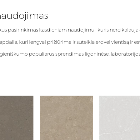
naudojimas
ikus pasirinkimas kasdieniam naudojimui, kuris nereikalauja 
aila, kuri lengvai prižiūrima ir suteikia erdvei vientisą ir es
igieniškumo populiarus sprendimas ligoninėse, laboratorijos