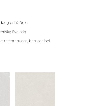
daug priežiūros.
tetišką išvaizdą.
e, restoranuose, baruose bei