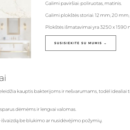
Galimi paviršiai: poliruotas, matinis.
Galimi plokštės storiai: 12 mm; 20 mm
Plokštės išmatavimai yra 3250 x 1590
SUSISIEKITE SU MUMIS →
ai
eleidžia kauptis bakterijoms ir nešvarumams, todėl idealiai t
 atsparus dėmėms ir lengvai valomas.
inę išvaizdą be blukimo ar nusidėvėjimo požymių.