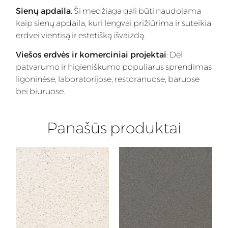
Sienų apdaila
: Ši medžiaga gali būti naudojama
kaip sienų apdaila, kuri lengvai prižiūrima ir suteikia
erdvei vientisą ir estetišką išvaizdą.
Viešos erdvės ir komerciniai projektai
: Dėl
patvarumo ir higieniškumo populiarus sprendimas
ligoninėse, laboratorijose, restoranuose, baruose
bei biuruose.
Panašūs produktai