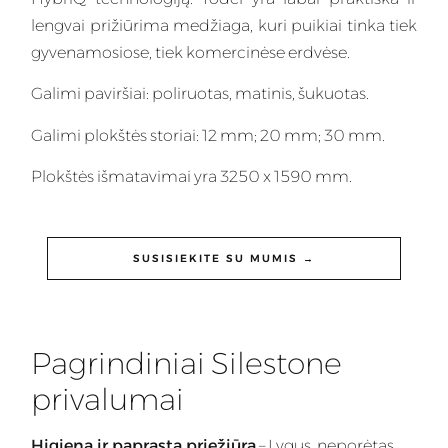
lengvai prižiūrima
medžiaga
, kuri puikiai tinka tiek
gyvenamosiose, tiek komercinėse erdvėse.
Galimi paviršiai: poliruotas, matinis, šukuotas.
Galimi plokštės storiai: 12 mm; 20 mm; 30 mm.
Plokštės išmatavimai yra 3250 x 1590 mm.
SUSISIEKITE SU MUMIS →
Pagrindiniai Silestone
privalumai
Higiena ir paprasta priežiūra
– Lygus, neporėtas