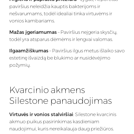
paviršius neleidžia kauptis bakterijoms ir
nešvarumams, todėl idealiai tinka virtuvėms ir
vonios kambariams.
Mažas įgeriamumas
– Paviršius neįgeria skysčių,
todėl yra atsparus dėmėms ir lengvai valomas.
Ilgaamžiškumas
– Paviršius ilgus metus išlaiko savo
estetinę išvaizdą be blukimo ar nusidėvėjimo
požymių.
Kvarcinio akmens
Silestone panaudojimas
Virtuvės ir vonios stalviršiai
: Silestone kvarcinis
akmuo puikus pasirinkimas kasdieniam
naudojimui, kuris nereikalauja daug priežiūros.