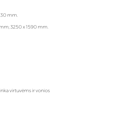
; 30 mm.
0 mm; 3250 x 1590 mm.
inka virtuvėms ir vonios