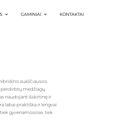
S
GAMINIAI
KONTAKTAI
ibridinis aukščiausios
ir perdirbtų medžiagų
s naudojant išskirtinę ir
a labai praktiška ir lengvai
ka tiek gyvenamosiose, tiek