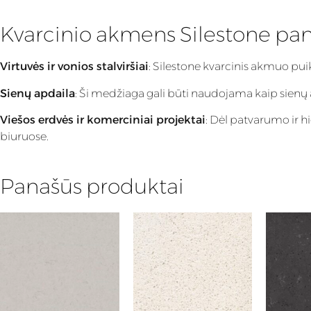
Kvarcinio akmens Silestone pa
Virtuvės ir vonios stalviršiai
: Silestone kvarcinis akmuo pu
Sienų apdaila
: Ši medžiaga gali būti naudojama kaip sienų apd
Viešos erdvės ir komerciniai projektai
: Dėl patvarumo ir h
biuruose.
Panašūs produktai