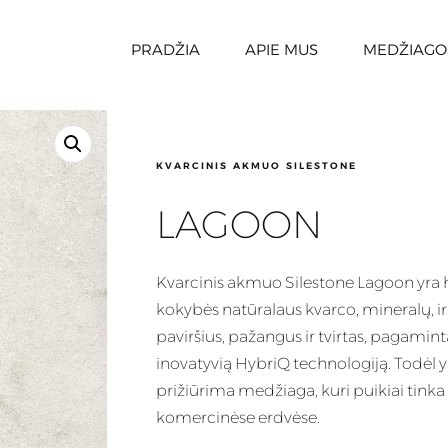
PRADŽIA
APIE MUS
MEDŽIAGO
KVARCINIS AKMUO SILESTONE
LAGOON
Kvarcinis
akmuo Silestone Lagoon yra h
kokybės natūralaus kvarco, mineralų, 
paviršius, pažangus ir tvirtas, pagaminta
inovatyvią HybriQ technologiją. Todėl yr
prižiūrima
medžiaga
, kuri puikiai tin
komercinėse erdvėse.