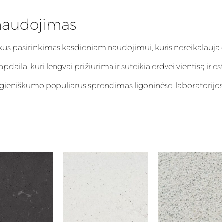
naudojimas
ikus pasirinkimas kasdieniam naudojimui, kuris nereikalauja 
aila, kuri lengvai prižiūrima ir suteikia erdvei vientisą ir es
igieniškumo populiarus sprendimas ligoninėse, laboratorijos