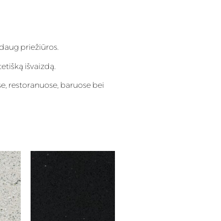
daug priežiūros.
tetišką išvaizdą.
e, restoranuose, baruose bei