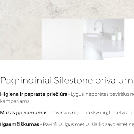
Pagrindiniai Silestone privalum
Higiena ir paprasta priežiūra
– Lygus, neporėtas paviršius n
kambariams.
Mažas įgeriamumas
– Paviršius neįgeria skysčių, todėl yra
Ilgaamžiškumas
– Paviršius ilgus metus išlaiko savo estet