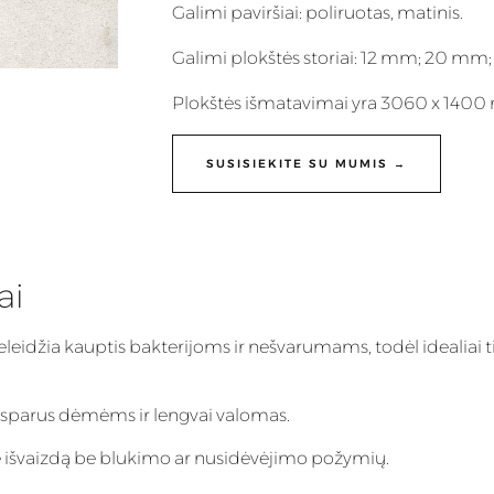
Galimi paviršiai: poliruotas, matinis.
Galimi plokštės storiai: 12 mm; 20 mm
Plokštės išmatavimai yra 3060 x 140
SUSISIEKITE SU MUMIS →
ai
eleidžia kauptis bakterijoms ir nešvarumams, todėl idealiai t
 atsparus dėmėms ir lengvai valomas.
inę išvaizdą be blukimo ar nusidėvėjimo požymių.