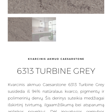
KVARCINIS AKMUO CAESARSTONE
6313 TURBINE GREY
Kvarcinis
akmuo Caesarstone 6313 Turbine Grey
susideda iš 94% natūralaus kvarco, pigmentų ir
polimerinių dervų. Šis
derinys
suteikia medžiagai
išskirtinį tvirtumą, ilgaamžiškumą bei atsparumą
aplinkos poveikiui. Dėl inovatyvios gamybos