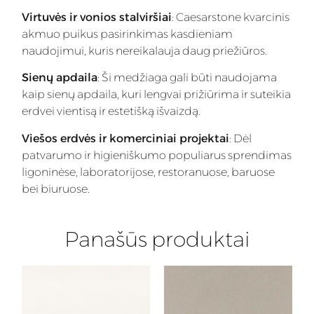
Virtuvės ir vonios stalviršiai
: Caesarstone kvarcinis
akmuo puikus pasirinkimas kasdieniam
naudojimui, kuris nereikalauja daug priežiūros.
Sienų apdaila
: Ši medžiaga gali būti naudojama
kaip sienų apdaila, kuri lengvai prižiūrima ir suteikia
erdvei vientisą ir estetišką išvaizdą.
Viešos erdvės ir komerciniai projektai
: Dėl
patvarumo ir higieniškumo populiarus sprendimas
ligoninėse, laboratorijose, restoranuose, baruose
bei biuruose.
Panašūs produktai