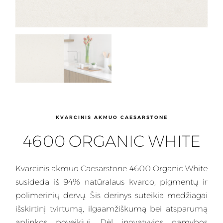
KVARCINIS AKMUO CAESARSTONE
4600 ORGANIC WHITE
Kvarcinis
akmuo Caesarstone 4600 Organic White
susideda iš 94% natūralaus kvarco, pigmentų ir
polimerinių dervų. Šis
derinys
suteikia medžiagai
išskirtinį tvirtumą, ilgaamžiškumą bei atsparumą
aplinkos poveikiui. Dėl inovatyvios gamybos