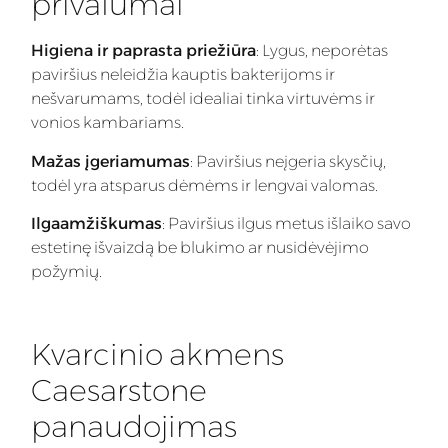
privalumai
Higiena ir paprasta priežiūra
: Lygus, neporėtas
paviršius neleidžia kauptis bakterijoms ir
nešvarumams, todėl idealiai tinka virtuvėms ir
vonios kambariams.
Mažas įgeriamumas
: Paviršius neįgeria skysčių,
todėl yra atsparus dėmėms ir lengvai valomas.
Ilgaamžiškumas
: Paviršius ilgus metus išlaiko savo
estetinę išvaizdą be blukimo ar nusidėvėjimo
požymių.
Kvarcinio akmens
Caesarstone
panaudojimas