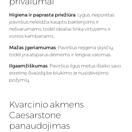
privalumai
Higiena ir paprasta priežiūra
: Lygus, neporėtas
paviršius neleidžia kauptis bakterijoms ir
nešvarumams, todėl idealiai tinka virtuvėms ir
vonios kambariams.
Mažas įgeriamumas
: Paviršius neįgeria skysčių,
todėl yra atsparus dėmėms ir lengvai valomas.
Ilgaamžiškumas
: Paviršius ilgus metus išlaiko savo
estetinę išvaizdą be blukimo ar nusidėvėjimo
požymių.
Kvarcinio akmens
Caesarstone
panaudojimas