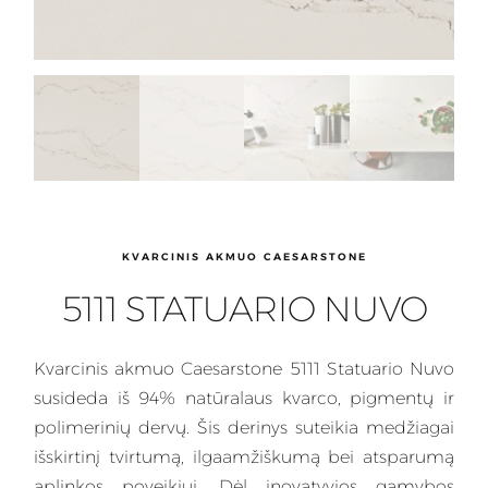
KVARCINIS AKMUO CAESARSTONE
5111 STATUARIO NUVO
Kvarcinis
akmuo Caesarstone 5111 Statuario Nuvo
susideda iš 94% natūralaus kvarco, pigmentų ir
polimerinių dervų. Šis
derinys
suteikia medžiagai
išskirtinį tvirtumą, ilgaamžiškumą bei atsparumą
aplinkos poveikiui. Dėl inovatyvios gamybos