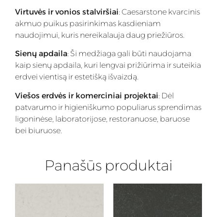
Virtuvės ir vonios stalviršiai
: Caesarstone kvarcinis
akmuo puikus pasirinkimas kasdieniam
naudojimui, kuris nereikalauja daug priežiūros.
Sienų apdaila
: Ši medžiaga gali būti naudojama
kaip sienų apdaila, kuri lengvai prižiūrima ir suteikia
erdvei vientisą ir estetišką išvaizdą.
Viešos erdvės ir komerciniai projektai
: Dėl
patvarumo ir higieniškumo populiarus sprendimas
ligoninėse, laboratorijose, restoranuose, baruose
bei biuruose.
Panašūs produktai