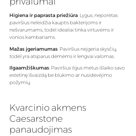
privalumai
Higiena ir paprasta priežiūra
: Lygus, neporėtas
paviršius neleidžia kauptis bakterijoms ir
nešvarumams, todėl idealiai tinka virtuvėms ir
vonios kambariams.
Mažas įgeriamumas
: Paviršius neįgeria skysčių,
todėl yra atsparus dėmėms ir lengvai valomas.
Ilgaamžiškumas
: Paviršius ilgus metus išlaiko savo
estetinę išvaizdą be blukimo ar nusidėvėjimo
požymių.
Kvarcinio akmens
Caesarstone
panaudojimas