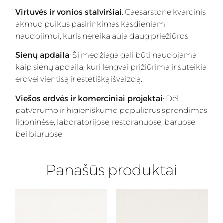
Virtuvės ir vonios stalviršiai
: Caesarstone kvarcinis
akmuo puikus pasirinkimas kasdieniam
naudojimui, kuris nereikalauja daug priežiūros.
Sienų apdaila
: Ši medžiaga gali būti naudojama
kaip sienų apdaila, kuri lengvai prižiūrima ir suteikia
erdvei vientisą ir estetišką išvaizdą.
Viešos erdvės ir komerciniai projektai
: Dėl
patvarumo ir higieniškumo populiarus sprendimas
ligoninėse, laboratorijose, restoranuose, baruose
bei biuruose.
Panašūs produktai