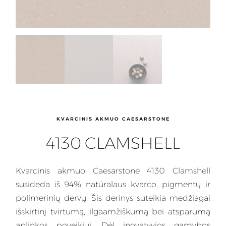
KVARCINIS AKMUO CAESARSTONE
4130 CLAMSHELL
Kvarcinis
akmuo Caesarstone 4130 Clamshell
susideda iš 94% natūralaus kvarco, pigmentų ir
polimerinių dervų. Šis
derinys
suteikia medžiagai
išskirtinį tvirtumą, ilgaamžiškumą bei atsparumą
aplinkos poveikiui. Dėl inovatyvios gamybos