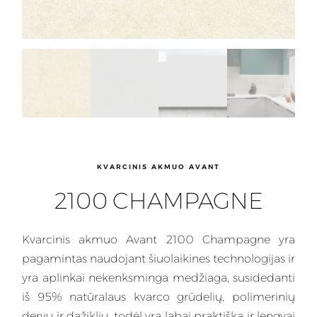
KVARCINIS AKMUO AVANT
2100 CHAMPAGNE
Kvarcinis
akmuo Avant 2100 Champagne yra
pagamintas naudojant šiuolaikines technologijas ir
yra aplinkai nekenksminga
medžiaga
, susidedanti
iš 95% natūralaus kvarco grūdelių, polimerinių
dervų ir dažiklių, todėl yra labai praktiška ir lengvai