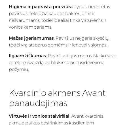
Higiena ir paprasta priežiūra
: Lygus, neporėtas
paviršius neleidžia kauptis bakterijoms ir
nešvarumams, todėl idealiai tinka virtuvėms ir
vonios kambariams.
Mažas įgeriamumas
: Paviršius neįgeria skysčių,
todėl yra atsparus dėmėms ir lengvai valomas.
Ilgaamžiškumas
: Paviršius ilgus metus išlaiko savo
estetinę išvaizdą be blukimo ar nusidėvėjimo
požymių.
Kvarcinio akmens Avant
panaudojimas
Virtuvės ir vonios stalviršiai
: Avant kvarcinis
akmuo puikus pasirinkimas kasdieniam