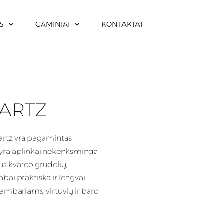
S
GAMINIAI
KONTAKTAI
UARTZ
rtz yra pagamintas
r yra aplinkai nekenksminga
us kvarco grūdelių,
labai praktiška ir lengvai
ambariams, virtuvių ir baro