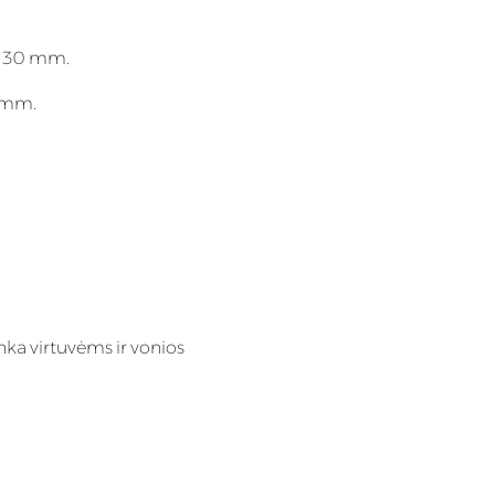
; 30 mm.
0 mm.
nka virtuvėms ir vonios