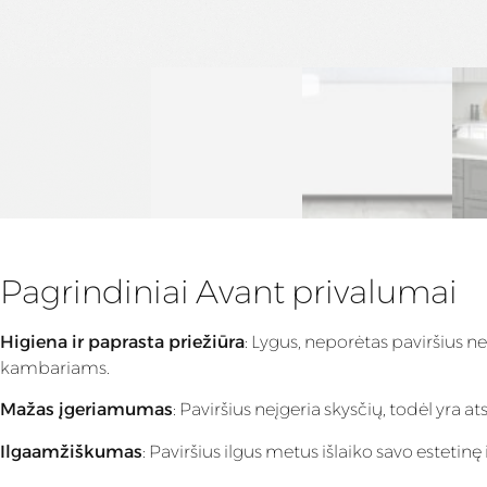
Pagrindiniai Avant privalumai
Higiena ir paprasta priežiūra
: Lygus, neporėtas paviršius n
kambariams.
Mažas įgeriamumas
: Paviršius neįgeria skysčių, todėl yra
Ilgaamžiškumas
: Paviršius ilgus metus išlaiko savo estet