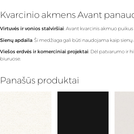
Kvarcinio akmens Avant panau
Virtuvės ir vonios stalviršiai
: Avant kvarcinis akmuo puikus
Sienų apdaila
: Ši medžiaga gali būti naudojama kaip sienų apd
Viešos erdvės ir komerciniai projektai
: Dėl patvarumo ir h
biuruose.
Panašūs produktai