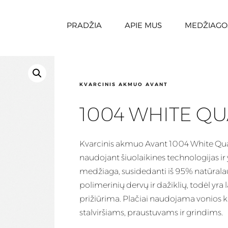
PRADŽIA
APIE MUS
MEDŽIAGO
KVARCINIS AKMUO AVANT
1004 WHITE Q
Kvarcinis
akmuo Avant 1004 White Qua
naudojant šiuolaikines technologijas i
medžiaga
, susidedanti iš 95% natūrala
polimerinių dervų ir dažiklių, todėl yra 
prižiūrima. Plačiai naudojama vonios k
stalviršiams, praustuvams ir grindims.