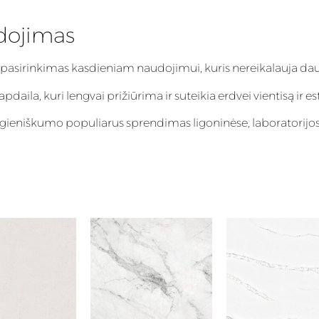
dojimas
 pasirinkimas kasdieniam naudojimui, kuris nereikalauja dau
aila, kuri lengvai prižiūrima ir suteikia erdvei vientisą ir es
igieniškumo populiarus sprendimas ligoninėse, laboratorijos