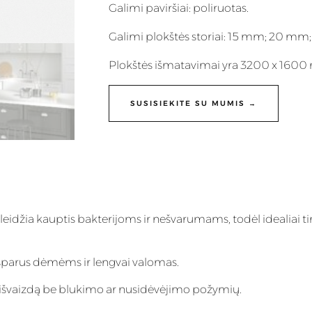
Galimi paviršiai: poliruotas.
Galimi plokštės storiai: 15 mm; 20 mm
Plokštės išmatavimai yra 3200 x 160
SUSISIEKITE SU MUMIS →
eleidžia kauptis bakterijoms ir nešvarumams, todėl idealiai ti
 atsparus dėmėms ir lengvai valomas.
inę išvaizdą be blukimo ar nusidėvėjimo požymių.