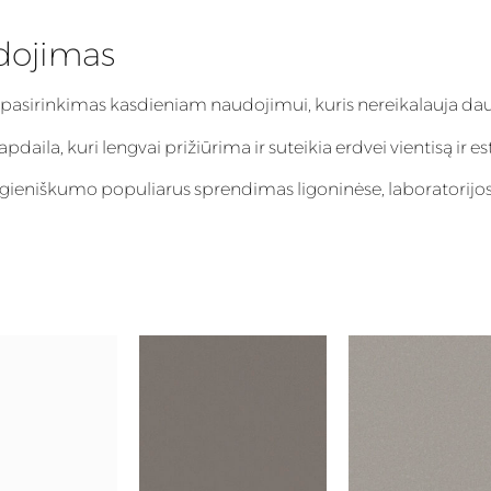
dojimas
 pasirinkimas kasdieniam naudojimui, kuris nereikalauja dau
aila, kuri lengvai prižiūrima ir suteikia erdvei vientisą ir es
igieniškumo populiarus sprendimas ligoninėse, laboratorijos