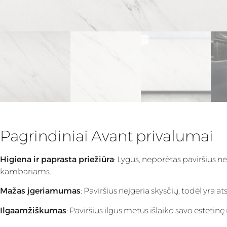
Pagrindiniai Avant privalumai
Higiena ir paprasta priežiūra
: Lygus, neporėtas paviršius n
kambariams.
Mažas įgeriamumas
: Paviršius neįgeria skysčių, todėl yra
Ilgaamžiškumas
: Paviršius ilgus metus išlaiko savo estet