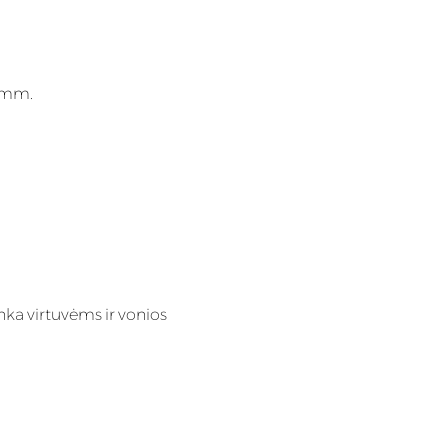
0 mm.
nka virtuvėms ir vonios