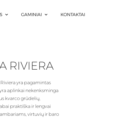
S
GAMINIAI
KONTAKTAI
A RIVIERA
Riviera yra pagamintas
r yra aplinkai nekenksminga
us kvarco grūdelių,
labai praktiška ir lengvai
ambariams, virtuvių ir baro