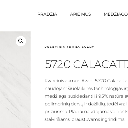
PRADŽIA
APIE MUS
MEDŽIAGO
KVARCINIS AKMUO AVANT
5720 CALACATT
Kvarcinis
akmuo Avant 5720 Calacatta 
naudojant šiuolaikines technologijas i
medžiaga
, susidedanti iš 95% natūrala
polimerinių dervų ir dažiklių, todėl yra 
prižiūrima. Plačiai naudojama vonios k
stalviršiams, praustuvams ir grindims.