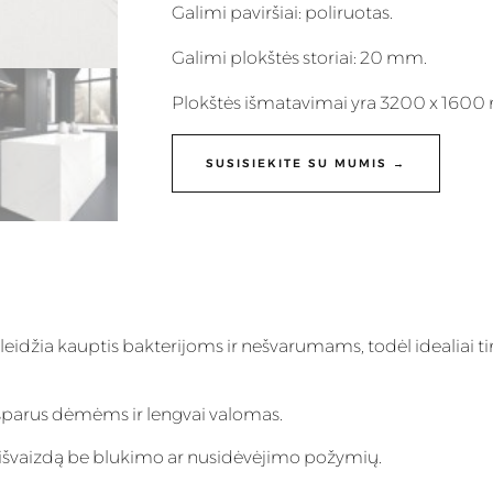
Galimi paviršiai: poliruotas.
Galimi plokštės storiai: 20 mm.
Plokštės išmatavimai yra 3200 x 160
SUSISIEKITE SU MUMIS →
eleidžia kauptis bakterijoms ir nešvarumams, todėl idealiai ti
 atsparus dėmėms ir lengvai valomas.
inę išvaizdą be blukimo ar nusidėvėjimo požymių.