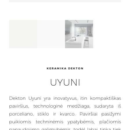
KERAMIKA DEKTON
UYUNI
Dekton
Uyuni yra inovatyvus, itin kompaktiškas
paviršius, technologinė medžiaga, sudaryta iš
porceliano, stiklo ir kvarco.
Paviršiai
pasižymi
puikiomis techninėmis ypatybėmis, plačiomis
panaudojimo galimybėmis, todėl labai tinka tiek