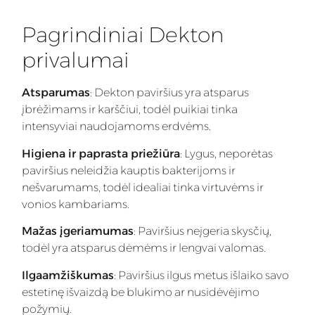
Pagrindiniai Dekton
privalumai
Atsparumas
: Dekton paviršius yra atsparus
įbrėžimams ir karščiui, todėl puikiai tinka
intensyviai naudojamoms erdvėms.
Higiena ir paprasta priežiūra
: Lygus, neporėtas
paviršius neleidžia kauptis bakterijoms ir
nešvarumams, todėl idealiai tinka virtuvėms ir
vonios kambariams.
Mažas įgeriamumas
: Paviršius neįgeria skysčių,
todėl yra atsparus dėmėms ir lengvai valomas.
Ilgaamžiškumas
: Paviršius ilgus metus išlaiko savo
estetinę išvaizdą be blukimo ar nusidėvėjimo
požymių.