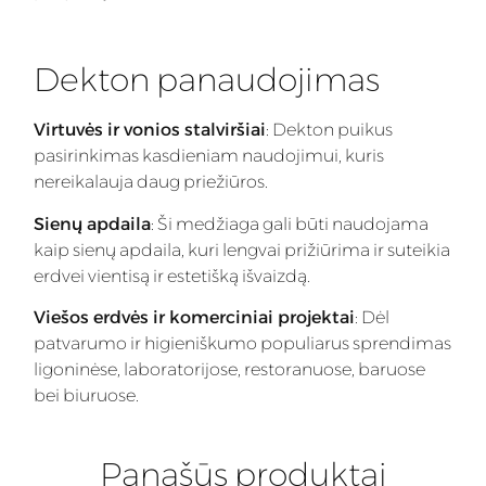
Dekton panaudojimas
Virtuvės ir vonios stalviršiai
: Dekton puikus
pasirinkimas kasdieniam naudojimui, kuris
nereikalauja daug priežiūros.
Sienų apdaila
: Ši medžiaga gali būti naudojama
kaip sienų apdaila, kuri lengvai prižiūrima ir suteikia
erdvei vientisą ir estetišką išvaizdą.
Viešos erdvės ir komerciniai projektai
: Dėl
patvarumo ir higieniškumo populiarus sprendimas
ligoninėse, laboratorijose, restoranuose, baruose
bei biuruose.
Panašūs produktai