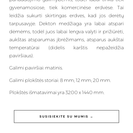
gyvenamosiose, tiek komercinėse erdvėse. Tai
leidžia sukurti skirtingas erdves, kad jos derėtų
tarpusavyje. Dekton medžiaga yra labai atspari
dėmėms, todėl juos labai lengva valyti ir prižiūrėti,
aukštas atsparumas įbrėžimams, atsparus aukštai
temperatūrai (didelis karštis nepažeidžia
paviršiaus).
Galimi paviršiai: matinis.
Galimi plokštės storiai: 8 mm; 12 mm; 20 mm.
Plokštės išmatavimai yra 3200 x 1440 mm.
SUSISIEKITE SU MUMIS →