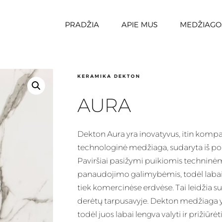
PRADŽIA
APIE MUS
MEDŽIAGO
KERAMIKA DEKTON
AURA
Dekton
Aura yra inovatyvus, itin kompa
technologinė medžiaga, sudaryta iš porc
Paviršiai
pasižymi puikiomis techninėm
panaudojimo galimybėmis, todėl labai
tiek komercinėse erdvėse. Tai leidžia su
derėtų tarpusavyje. Dekton medžiaga y
todėl juos labai lengva valyti ir prižiūr