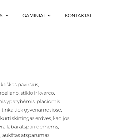
S
GAMINIAI
KONTAKTAI
ktiškas paviršius,
eliano, stiklo ir kvarco.
is ypatybėmis, plačiomis
 tinka tiek gyvenamosiose,
kurti skirtingas erdves, kad jos
ra labai atspari dėmėms,
ėti, aukštas atsparumas