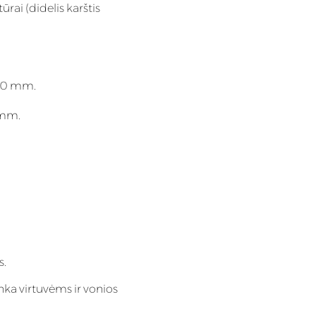
ai (didelis karštis
 20 mm.
 mm.
s.
nka virtuvėms ir vonios