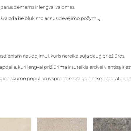
 atsparus dėmėms ir lengvai valomas.
inę išvaizdą be blukimo ar nusidėvėjimo požymių.
asdieniam naudojimui, kuris nereikalauja daug priežiūros.
aila, kuri lengvai prižiūrima ir suteikia erdvei vientisą ir es
igieniškumo populiarus sprendimas ligoninėse, laboratorijos