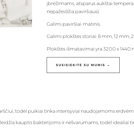
įbrėžimams, atsparus aukštai temperatūr
nepažeidžia paviršiaus).
Galimi paviršiai: matinis.
Galimi plokštės storiai: 8 mm; 12 mm;
Plokštės išmatavimai yra 3200 x 1440
SUSISIEKITE SU MUMIS →
karščiui, todėl puikiai tinka intensyviai naudojamoms erdvėm
eleidžia kauptis bakterijoms ir nešvarumams, todėl idealiai ti