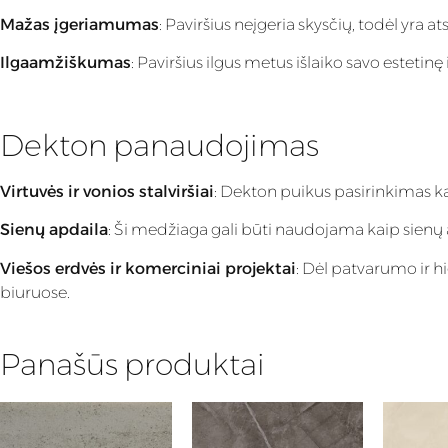
Mažas įgeriamumas
: Paviršius neįgeria skysčių, todėl yra
Ilgaamžiškumas
: Paviršius ilgus metus išlaiko savo estet
Dekton panaudojimas
Virtuvės ir vonios stalviršiai
: Dekton puikus pasirinkimas k
Sienų apdaila
: Ši medžiaga gali būti naudojama kaip sienų apd
Viešos erdvės ir komerciniai projektai
: Dėl patvarumo ir h
biuruose.
Panašūs produktai