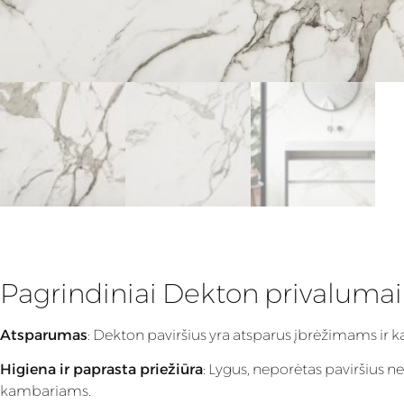
Pagrindiniai Dekton privalumai
Atsparumas
: Dekton paviršius yra atsparus įbrėžimams ir 
Higiena ir paprasta priežiūra
: Lygus, neporėtas paviršius n
kambariams.