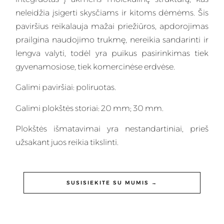
neleidžia įsigerti skysčiams ir kitoms dėmėms. Šis
paviršius reikalauja mažai priežiūros, apdorojimas
prailgina naudojimo trukmę, nereikia sandarinti ir
lengva valyti, todėl yra puikus pasirinkimas tiek
gyvenamosiose, tiek komercinėse erdvėse.
Galimi paviršiai: poliruotas.
Galimi plokštės storiai: 20 mm; 30 mm.
Plokštės išmatavimai yra nestandartiniai, prieš
užsakant juos reikia tikslinti.
SUSISIEKITE SU MUMIS →