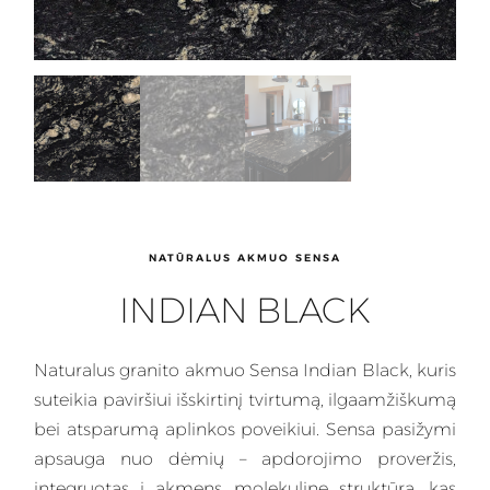
NATŪRALUS AKMUO SENSA
INDIAN BLACK
Naturalus
granito akmuo Sensa Indian Black,
kuris
suteikia paviršiui išskirtinį tvirtumą, ilgaamžiškumą
bei atsparumą aplinkos poveikiui. Sensa pasižymi
apsauga nuo dėmių – apdorojimo proveržis,
integruotas į akmens molekulinę struktūrą, kas