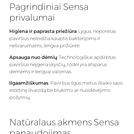
Pagrindiniai Sensa
privalumai
Higiena ir paprasta priežiūra
: Lygus, neporėtas
paviršius neleidžia kauptis bakterijoms ir
nešvarumams, lengva prižiūrėti.
Apsauga nuo dėmių
: Technologiškai apdirbtas
paviršius neįgeria skysčių, todėl yra atsparus
dėmėms ir lengvai valomas.
Ilgaamžiškumas
: Paviršius ilgus metus išlaiko savo
estetinę išvaizdą be blukimo ar nusidėvėjimo
požymių.
Natūralaus akmens Sensa
panaudojimas