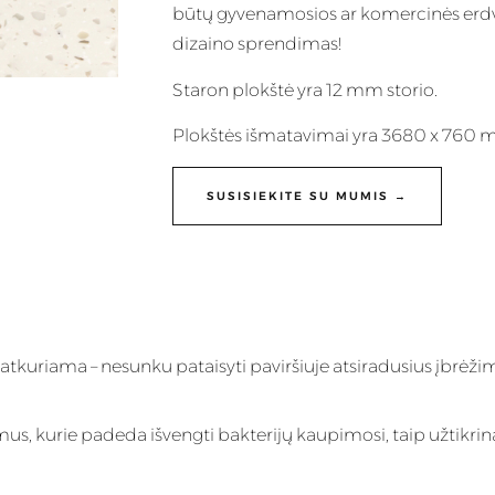
būtų gyvenamosios ar komercinės erdvės
dizaino sprendimas!
Staron plokštė yra 12 mm storio.
Plokštės išmatavimai yra 3680 x 760 
SUSISIEKITE SU MUMIS →
 atkuriama – nesunku pataisyti paviršiuje atsiradusius įbrėži
imus, kurie padeda išvengti bakterijų kaupimosi, taip užtikrin