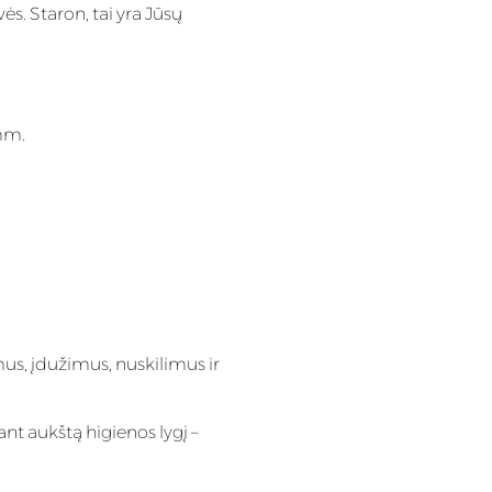
. Staron, tai yra Jūsų
mm.
mus, įdužimus, nuskilimus ir
ant aukštą higienos lygį –