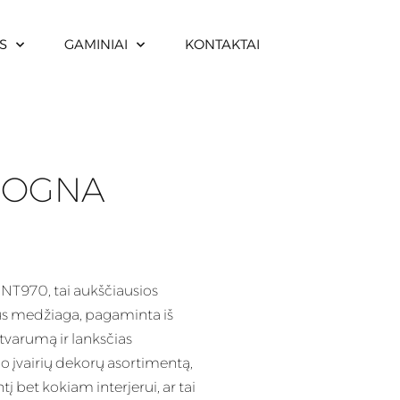
S
GAMINIAI
KONTAKTAI
LOGNA
NT970, tai aukščiausios
aus medžiaga, pagaminta iš
tvarumą ir lanksčias
lo įvairių dekorų asortimentą,
 bet kokiam interjerui, ar tai