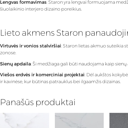
Lengvas formavimas
: Staron yra lengvai formuojama medžiaga
šiuolaikinio interjero dizaino poreikius.
Lieto akmens Staron panaudoj
Virtuvės ir vonios stalviršiai
: Staron lietas akmuo suteikia s
zonose.
Sienų apdaila
: Ši medžiaga gali būti naudojama kaip sienų apd
Viešos erdvės ir komerciniai projektai
: Dėl aukštos kokybė
ir kavinėse, kur būtinas patrauklus bei ilgaamžis dizainas.
Panašūs produktai