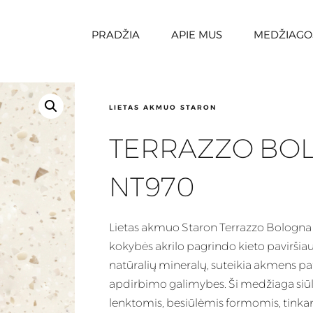
PRADŽIA
APIE MUS
MEDŽIAGO
LIETAS AKMUO STARON
TERRAZZO BO
NT970
Lietas
akmuo Staron Terrazzo Bologna 
kokybės akrilo pagrindo kieto pavirši
natūralių mineralų, suteikia akmens pa
apdirbimo galimybes.
Ši medžiaga
siū
lenktomis, besiūlėmis formomis, tinkantį