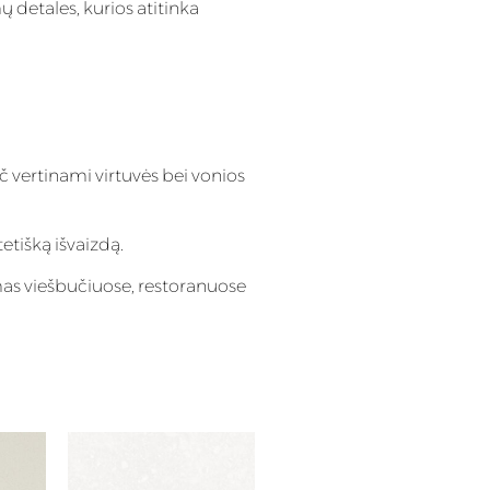
ų detales, kurios atitinka
č vertinami virtuvės bei vonios
tetišką išvaizdą.
mas viešbučiuose, restoranuose