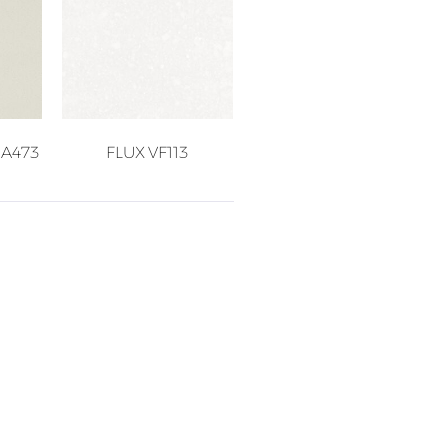
SA473
FLUX VF113