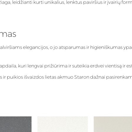
, leidžianti kurti unikalius, lenktus paviršius ir įvairių form
imas
talviršiams elegancijos, o jo atsparumas ir higieniškumas ypa
aila, kuri lengvai prižiūrima ir suteikia erdvei vientisą ir es
s ir puikios išvaizdos lietas akmuo Staron dažnai pasirenka