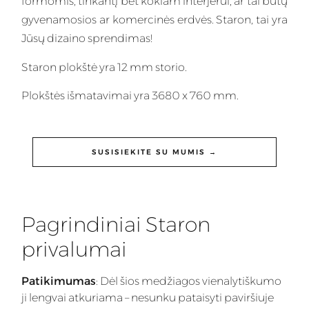
formomis, tinkantį bet kokiam interjerui, ar tai būtų
gyvenamosios ar komercinės erdvės. Staron, tai yra
Jūsų dizaino sprendimas!
Staron plokštė yra 12 mm storio.
Plokštės išmatavimai yra 3680 x 760 mm.
SUSISIEKITE SU MUMIS →
Pagrindiniai Staron
privalumai
Patikimumas
: Dėl šios medžiagos vienalytiškumo
ji lengvai atkuriama – nesunku pataisyti paviršiuje