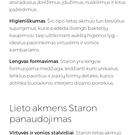
atsiradusius įbrėžimus, įdužimus, nuskilimus ir kitus
pažeidimus.
Higieniškumas
: Šio tipo lietas akmuo turi besiūlius
sujungimus, kurie padeda išvengti bakterijų
kaupimosi, taip užtikrinant aukštą higienos lygį –
idealus pasirinkimas virtuvėms ir vonios
kambariams.
Lengvas formavimas
: Staron yra lengvai
formuojama medžiaga, leidžianti kurti unikalius,
lenktus paviršius ir įvairių formų detales, kurios
atitinka šiuolaikinio interjero dizaino poreikius.
Lieto akmens Staron
panaudojimas
Virtuvės ir vonios stalviršiai
: Staron lietas akmuo