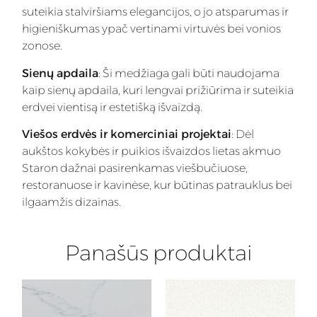
suteikia stalviršiams elegancijos, o jo atsparumas ir
higieniškumas ypač vertinami virtuvės bei vonios
zonose.
Sienų apdaila
: Ši medžiaga gali būti naudojama
kaip sienų apdaila, kuri lengvai prižiūrima ir suteikia
erdvei vientisą ir estetišką išvaizdą.
Viešos erdvės ir komerciniai projektai
: Dėl
aukštos kokybės ir puikios išvaizdos lietas akmuo
Staron dažnai pasirenkamas viešbučiuose,
restoranuose ir kavinėse, kur būtinas patrauklus bei
ilgaamžis dizainas.
Panašūs produktai