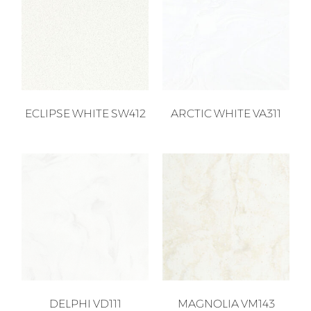
ECLIPSE WHITE SW412
ARCTIC WHITE VA311
DELPHI VD111
MAGNOLIA VM143