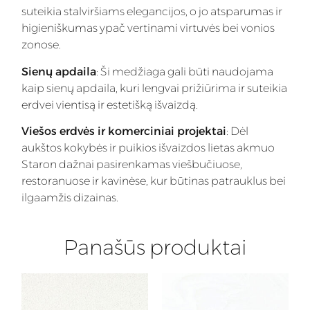
suteikia stalviršiams elegancijos, o jo atsparumas ir
higieniškumas ypač vertinami virtuvės bei vonios
zonose.
Sienų apdaila
: Ši medžiaga gali būti naudojama
kaip sienų apdaila, kuri lengvai prižiūrima ir suteikia
erdvei vientisą ir estetišką išvaizdą.
Viešos erdvės ir komerciniai projektai
: Dėl
aukštos kokybės ir puikios išvaizdos lietas akmuo
Staron dažnai pasirenkamas viešbučiuose,
restoranuose ir kavinėse, kur būtinas patrauklus bei
ilgaamžis dizainas.
Panašūs produktai