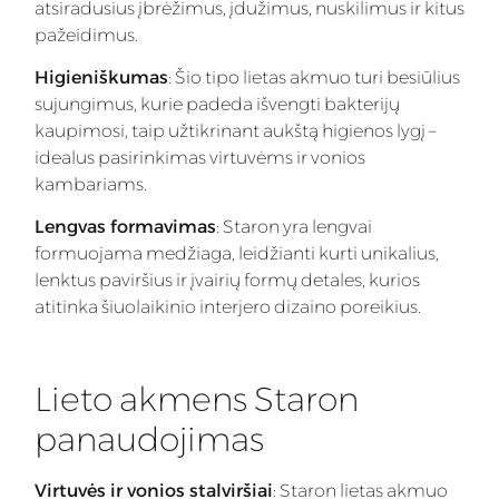
atsiradusius įbrėžimus, įdužimus, nuskilimus ir kitus
pažeidimus.
Higieniškumas
: Šio tipo lietas akmuo turi besiūlius
sujungimus, kurie padeda išvengti bakterijų
kaupimosi, taip užtikrinant aukštą higienos lygį –
idealus pasirinkimas virtuvėms ir vonios
kambariams.
Lengvas formavimas
: Staron yra lengvai
formuojama medžiaga, leidžianti kurti unikalius,
lenktus paviršius ir įvairių formų detales, kurios
atitinka šiuolaikinio interjero dizaino poreikius.
Lieto akmens Staron
panaudojimas
Virtuvės ir vonios stalviršiai
: Staron lietas akmuo