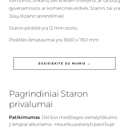
formomis, tinkantį bet kokiam interjerui, ar tai būtų
gyvenamosios ar komercinės erdvės. Staron, tai yra
Jūsų dizaino sprendimas!
Staron plokštė yra 12 mm storio.
Plokštės išmatavimai yra 3680 x 760 mm.
SUSISIEKITE SU MUMIS →
Pagrindiniai Staron
privalumai
Patikimumas
: Dėl šios medžiagos vienalytiškumo
ji lengvai atkuriama – nesunku pataisyti paviršiuje