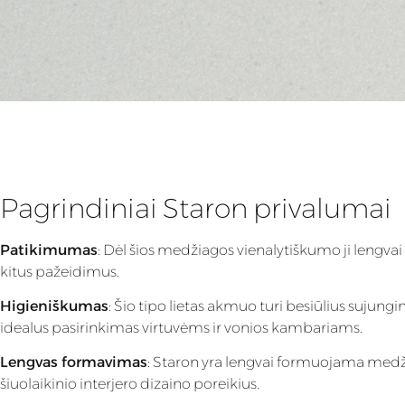
Pagrindiniai Staron privalumai
Patikimumas
: Dėl šios medžiagos vienalytiškumo ji lengvai
kitus pažeidimus.
Higieniškumas
: Šio tipo lietas akmuo turi besiūlius sujung
idealus pasirinkimas virtuvėms ir vonios kambariams.
Lengvas formavimas
: Staron yra lengvai formuojama medžiaga
šiuolaikinio interjero dizaino poreikius.