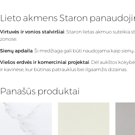
Lieto akmens Staron panaudoj
Virtuvės ir vonios stalviršiai
: Staron lietas akmuo suteikia s
zonose.
Sienų apdaila
: Ši medžiaga gali būti naudojama kaip sienų apd
Viešos erdvės ir komerciniai projektai
: Dėl aukštos kokybė
ir kavinėse, kur būtinas patrauklus bei ilgaamžis dizainas.
Panašūs produktai