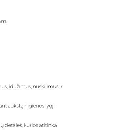
mm.
mus, įdužimus, nuskilimus ir
ant aukštą higienos lygį –
ų detales, kurios atitinka