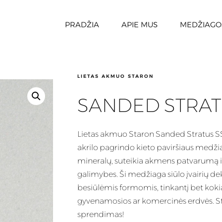
PRADŽIA
APIE MUS
MEDŽIAGO
LIETAS AKMUO STARON
SANDED STRAT
Lietas
akmuo Staron Sanded Stratus SS4
akrilo pagrindo kieto paviršiaus medži
mineralų, suteikia akmens patvarumą i
galimybes.
Ši medžiaga
siūlo įvairių d
besiūlėmis formomis, tinkantį bet kokia
gyvenamosios ar komercinės erdvės. Sta
sprendimas!