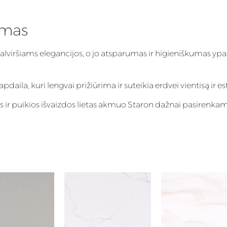
imas
talviršiams elegancijos, o jo atsparumas ir higieniškumas ypa
aila, kuri lengvai prižiūrima ir suteikia erdvei vientisą ir es
s ir puikios išvaizdos lietas akmuo Staron dažnai pasirenka