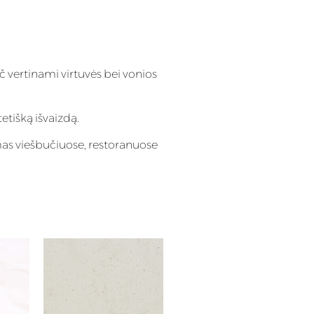
č vertinami virtuvės bei vonios
tetišką išvaizdą.
mas viešbučiuose, restoranuose