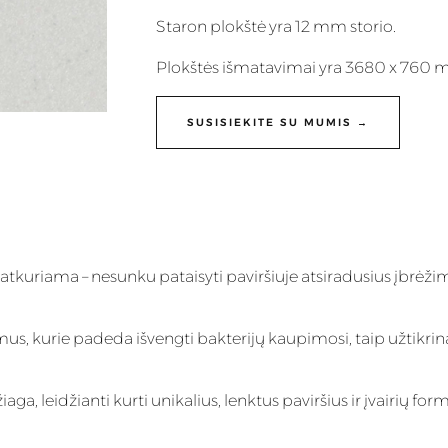
Staron plokštė yra 12 mm storio.
Plokštės išmatavimai yra 3680 x 760 
SUSISIEKITE SU MUMIS →
 atkuriama – nesunku pataisyti paviršiuje atsiradusius įbrėži
imus, kurie padeda išvengti bakterijų kaupimosi, taip užtikrin
, leidžianti kurti unikalius, lenktus paviršius ir įvairių form