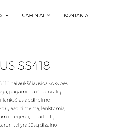
S
GAMINIAI
KONTAKTAI
US SS418
18, tai aukščiausios kokybės
aga, pagaminta iš natūralių
r lanksčias apdirbimo
ekorų asortimentą, lenktomis,
m interjerui, ar tai būtų
ron, tai yra Jūsų dizaino