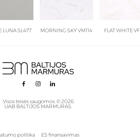
E LUNA SL477
MORNING SKY VM114
FLAT WHITE V
Visos teisės saugomos. © 2026
UAB BALTIJOS MARMURAS.
vatumo politika
ES finansavimas