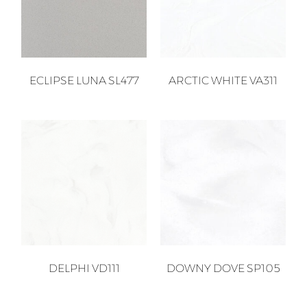
ECLIPSE LUNA SL477
ARCTIC WHITE VA311
DELPHI VD111
DOWNY DOVE SP105