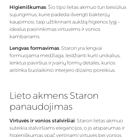
Higieniškumas
: Šio tipo lietas akmuo turi besiūlius
sujungimus, kurie padeda išvengti bakterijų
kaupimosi, taip užtikrinant aukštą higienos lygį –
idealus pasirinkimas virtuvėms ir vonios
kambariams.
Lengvas formavimas
: Staron yra lengvai
formuojama medžiaga, leidžianti kurti unikalius,
lenktus paviršius ir įvairių formų detales, kurios
atitinka šiuolaikinio interjero dizaino poreikius.
Lieto akmens Staron
panaudojimas
Virtuvės ir vonios stalviršiai
: Staron lietas akmuo
suteikia stalviršiams elegancijos, o jo atsparumas ir
higieniškumas ypač vertinami virtuvės bei vonios