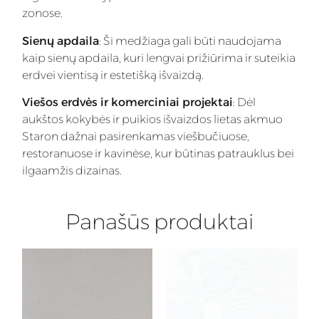
zonose.
Sienų apdaila
: Ši medžiaga gali būti naudojama
kaip sienų apdaila, kuri lengvai prižiūrima ir suteikia
erdvei vientisą ir estetišką išvaizdą.
Viešos erdvės ir komerciniai projektai
: Dėl
aukštos kokybės ir puikios išvaizdos lietas akmuo
Staron dažnai pasirenkamas viešbučiuose,
restoranuose ir kavinėse, kur būtinas patrauklus bei
ilgaamžis dizainas.
Panašūs produktai