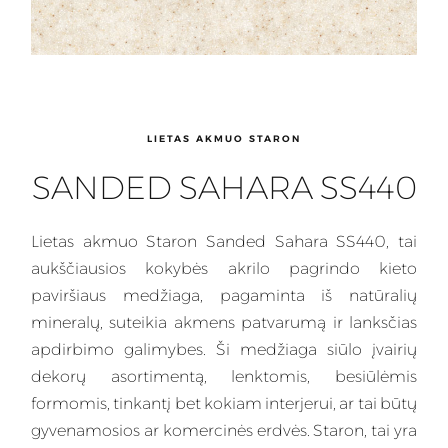
LIETAS AKMUO STARON
SANDED SAHARA SS440
Lietas
akmuo Staron Sanded Sahara SS440, tai
aukščiausios kokybės akrilo pagrindo kieto
paviršiaus medžiaga, pagaminta iš natūralių
mineralų, suteikia akmens patvarumą ir lanksčias
apdirbimo galimybes.
Ši medžiaga
siūlo įvairių
dekorų asortimentą, lenktomis, besiūlėmis
formomis, tinkantį bet kokiam interjerui, ar tai būtų
gyvenamosios ar komercinės erdvės. Staron, tai yra