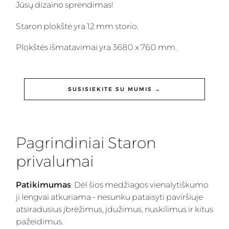
Jūsų dizaino sprendimas!
Staron plokštė yra 12 mm storio.
Plokštės išmatavimai yra 3680 x 760 mm.
SUSISIEKITE SU MUMIS →
Pagrindiniai Staron
privalumai
Patikimumas
: Dėl šios medžiagos vienalytiškumo
ji lengvai atkuriama – nesunku pataisyti paviršiuje
atsiradusius įbrėžimus, įdužimus, nuskilimus ir kitus
pažeidimus.