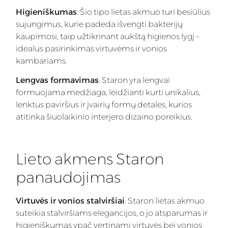
Higieniškumas
: Šio tipo lietas akmuo turi besiūlius
sujungimus, kurie padeda išvengti bakterijų
kaupimosi, taip užtikrinant aukštą higienos lygį –
idealus pasirinkimas virtuvėms ir vonios
kambariams.
Lengvas formavimas
: Staron yra lengvai
formuojama medžiaga, leidžianti kurti unikalius,
lenktus paviršius ir įvairių formų detales, kurios
atitinka šiuolaikinio interjero dizaino poreikius.
Lieto akmens Staron
panaudojimas
Virtuvės ir vonios stalviršiai
: Staron lietas akmuo
suteikia stalviršiams elegancijos, o jo atsparumas ir
higieniškumas ypač vertinami virtuvės bei vonios