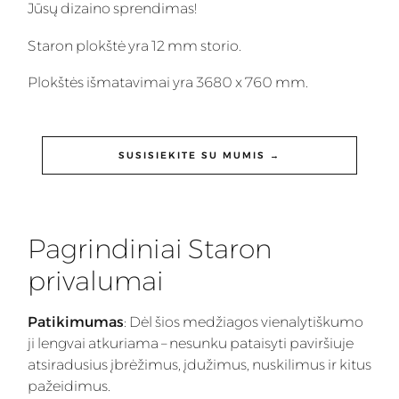
Jūsų dizaino sprendimas!
Staron plokštė yra 12 mm storio.
Plokštės išmatavimai yra 3680 x 760 mm.
SUSISIEKITE SU MUMIS →
Pagrindiniai Staron
privalumai
Patikimumas
: Dėl šios medžiagos vienalytiškumo
ji lengvai atkuriama – nesunku pataisyti paviršiuje
atsiradusius įbrėžimus, įdužimus, nuskilimus ir kitus
pažeidimus.