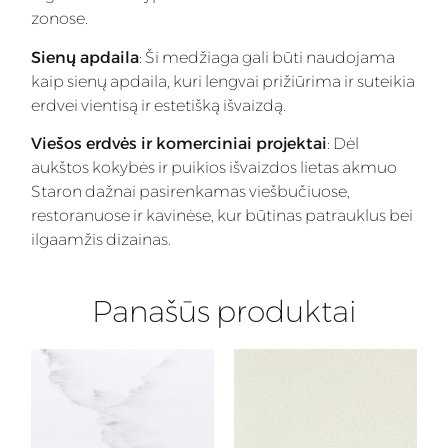
zonose.
Sienų apdaila
: Ši medžiaga gali būti naudojama
kaip sienų apdaila, kuri lengvai prižiūrima ir suteikia
erdvei vientisą ir estetišką išvaizdą.
Viešos erdvės ir komerciniai projektai
: Dėl
aukštos kokybės ir puikios išvaizdos lietas akmuo
Staron dažnai pasirenkamas viešbučiuose,
restoranuose ir kavinėse, kur būtinas patrauklus bei
ilgaamžis dizainas.
Panašūs produktai